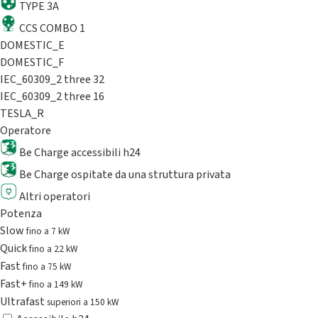
TYPE 3A
CCS COMBO 1
DOMESTIC_E
DOMESTIC_F
IEC_60309_2 three 32
IEC_60309_2 three 16
TESLA_R
Operatore
Be Charge accessibili h24
Be Charge ospitate da una struttura privata
Altri operatori
Potenza
Slow
fino a 7 kW
Quick
fino a 22 kW
Fast
fino a 75 kW
Fast+
fino a 149 kW
Ultrafast
superiori a 150 kW