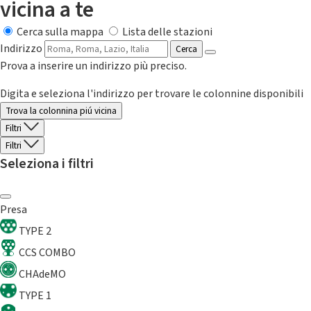
vicina a te
Cerca sulla mappa
Lista delle stazioni
Indirizzo
Cerca
Prova a inserire un indirizzo più preciso.
Digita e seleziona l'indirizzo per trovare le colonnine disponibili
Trova la colonnina piú vicina
Filtri
Filtri
Seleziona i filtri
Presa
TYPE 2
CCS COMBO
CHAdeMO
TYPE 1