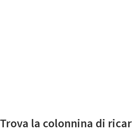
Il
Mappa colonnine di ricarica auto elettriche
Trova la colonnina di ricar