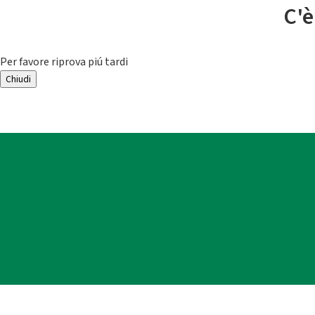
C'è
Per favore riprova piú tardi
Chiudi