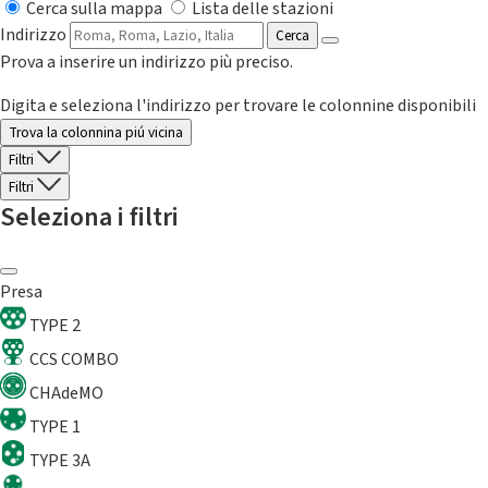
Cerca sulla mappa
Lista delle stazioni
Indirizzo
Cerca
Prova a inserire un indirizzo più preciso.
Digita e seleziona l'indirizzo per trovare le colonnine disponibili
Trova la colonnina piú vicina
Filtri
Filtri
Seleziona i filtri
Presa
TYPE 2
CCS COMBO
CHAdeMO
TYPE 1
TYPE 3A