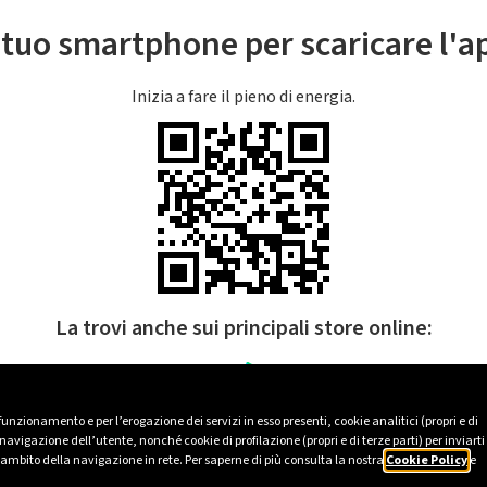
l tuo smartphone per scaricare l'
Inizia a fare il pieno di energia.
La trovi anche sui principali store online:
 funzionamento e per l’erogazione dei servizi in esso presenti, cookie analitici (propri e di
avigazione dell’utente, nonché cookie di profilazione (propri e di terze parti) per inviarti
’ambito della navigazione in rete. Per saperne di più consulta la nostra
Cookie Policy
e