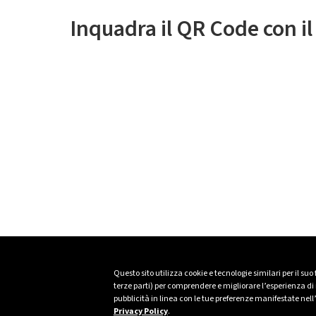
Inquadra il QR Code con i
Questo sito utilizza cookie e tecnologie similari per il suo
terze parti) per comprendere e migliorare l’esperienza di n
pubblicità in linea con le tue preferenze manifestate nell
Privacy Policy
.