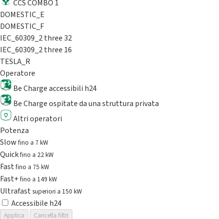
CCS COMBO 1
DOMESTIC_E
DOMESTIC_F
IEC_60309_2 three 32
IEC_60309_2 three 16
TESLA_R
Operatore
Be Charge accessibili h24
Be Charge ospitate da una struttura privata
Altri operatori
Potenza
Slow
fino a 7 kW
Quick
fino a 22 kW
Fast
fino a 75 kW
Fast+
fino a 149 kW
Ultrafast
superiori a 150 kW
Accessibile h24
Applica
Cancella filtri