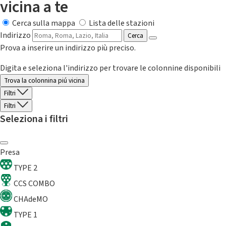
vicina a te
Cerca sulla mappa
Lista delle stazioni
Indirizzo
Cerca
Prova a inserire un indirizzo più preciso.
Digita e seleziona l'indirizzo per trovare le colonnine disponibili
Trova la colonnina piú vicina
Filtri
Filtri
Seleziona i filtri
Presa
TYPE 2
CCS COMBO
CHAdeMO
TYPE 1