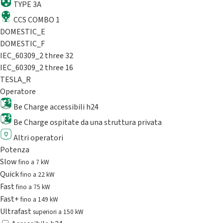
TYPE 3A
CCS COMBO 1
DOMESTIC_E
DOMESTIC_F
IEC_60309_2 three 32
IEC_60309_2 three 16
TESLA_R
Operatore
Be Charge accessibili h24
Be Charge ospitate da una struttura privata
Altri operatori
Potenza
Slow
fino a 7 kW
Quick
fino a 22 kW
Fast
fino a 75 kW
Fast+
fino a 149 kW
Ultrafast
superiori a 150 kW