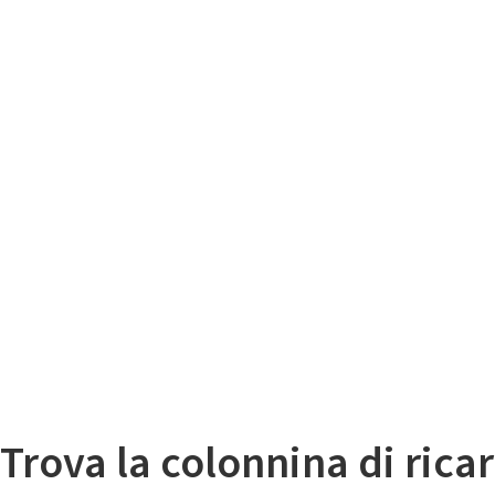
Il
Mappa colonnine di ricarica auto elettriche
Trova la colonnina di ricar