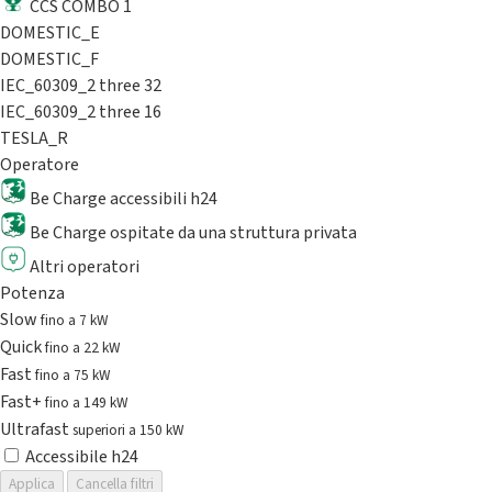
CCS COMBO 1
DOMESTIC_E
DOMESTIC_F
IEC_60309_2 three 32
IEC_60309_2 three 16
TESLA_R
Operatore
Be Charge accessibili h24
Be Charge ospitate da una struttura privata
Altri operatori
Potenza
Slow
fino a 7 kW
Quick
fino a 22 kW
Fast
fino a 75 kW
Fast+
fino a 149 kW
Ultrafast
superiori a 150 kW
Accessibile h24
Applica
Cancella filtri