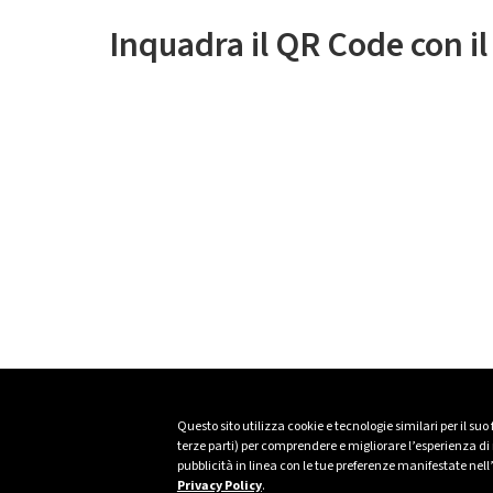
Inquadra il QR Code con i
Questo sito utilizza cookie e tecnologie similari per il suo
terze parti) per comprendere e migliorare l’esperienza di n
pubblicità in linea con le tue preferenze manifestate nell
Privacy Policy
.