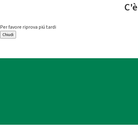
C'è
Per favore riprova piú tardi
Chiudi