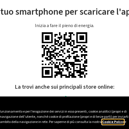
l tuo smartphone per scaricare l'
Inizia a fare il pieno di energia.
La trovi anche sui principali store online:
 funzionamento e per l’erogazione dei servizi in esso presenti, cookie analitici (propri e di
avigazione dell’utente, nonché cookie di profilazione (propri e di terze parti) per inviarti
’ambito della navigazione in rete. Per saperne di più consulta la nostra
Cookie Policy
e