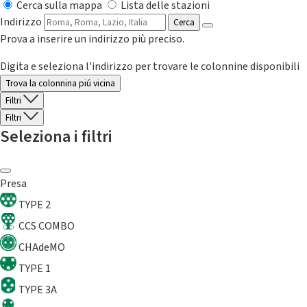
Cerca sulla mappa
Lista delle stazioni
Indirizzo
Cerca
Prova a inserire un indirizzo più preciso.
Digita e seleziona l'indirizzo per trovare le colonnine disponibili
Trova la colonnina piú vicina
Filtri
Filtri
Seleziona i filtri
Presa
TYPE 2
CCS COMBO
CHAdeMO
TYPE 1
TYPE 3A