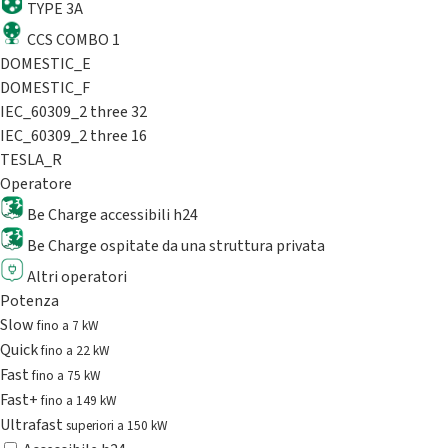
TYPE 3A
CCS COMBO 1
DOMESTIC_E
DOMESTIC_F
IEC_60309_2 three 32
IEC_60309_2 three 16
TESLA_R
Operatore
Be Charge accessibili h24
Be Charge ospitate da una struttura privata
Altri operatori
Potenza
Slow
fino a 7 kW
Quick
fino a 22 kW
Fast
fino a 75 kW
Fast+
fino a 149 kW
Ultrafast
superiori a 150 kW