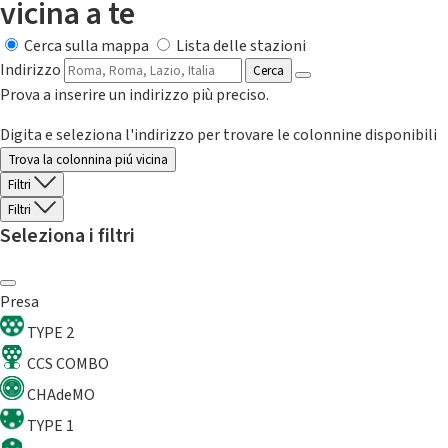
vicina a te
Cerca sulla mappa
Lista delle stazioni
Indirizzo
Cerca
Prova a inserire un indirizzo più preciso.
Digita e seleziona l'indirizzo per trovare le colonnine disponibili
Trova la colonnina piú vicina
Filtri
Filtri
Seleziona i filtri
Presa
TYPE 2
CCS COMBO
CHAdeMO
TYPE 1