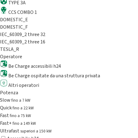
TYPE 3A
CCS COMBO 1
DOMESTIC_E
DOMESTIC_F
IEC_60309_2 three 32
IEC_60309_2 three 16
TESLA_R
Operatore
Be Charge accessibili h24
Be Charge ospitate da una struttura privata
Altri operatori
Potenza
Slow
fino a 7 kW
Quick
fino a 22 kW
Fast
fino a 75 kW
Fast+
fino a 149 kW
Ultrafast
superiori a 150 kW