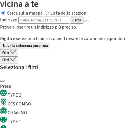
vicina a te
Cerca sulla mappa
Lista delle stazioni
Indirizzo
Cerca
Prova a inserire un indirizzo più preciso.
Digita e seleziona l'indirizzo per trovare le colonnine disponibili
Trova la colonnina piú vicina
Filtri
Filtri
Seleziona i filtri
Presa
TYPE 2
CCS COMBO
CHAdeMO
TYPE 1