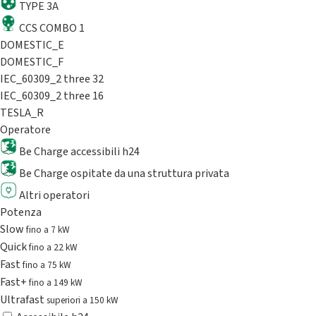
TYPE 3A
CCS COMBO 1
DOMESTIC_E
DOMESTIC_F
IEC_60309_2 three 32
IEC_60309_2 three 16
TESLA_R
Operatore
Be Charge accessibili h24
Be Charge ospitate da una struttura privata
Altri operatori
Potenza
Slow
fino a 7 kW
Quick
fino a 22 kW
Fast
fino a 75 kW
Fast+
fino a 149 kW
Ultrafast
superiori a 150 kW