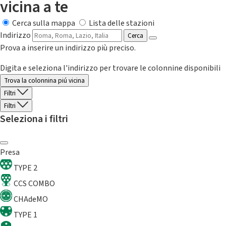
vicina a te
Cerca sulla mappa
Lista delle stazioni
Indirizzo
Cerca
Prova a inserire un indirizzo più preciso.
Digita e seleziona l'indirizzo per trovare le colonnine disponibili
Trova la colonnina piú vicina
Filtri
Filtri
Seleziona i filtri
Presa
TYPE 2
CCS COMBO
CHAdeMO
TYPE 1