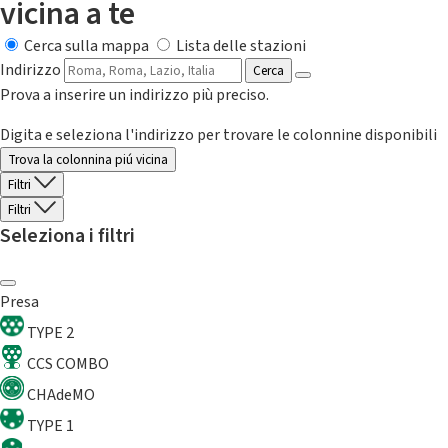
vicina a te
Cerca sulla mappa
Lista delle stazioni
Indirizzo
Cerca
Prova a inserire un indirizzo più preciso.
Digita e seleziona l'indirizzo per trovare le colonnine disponibili
Trova la colonnina piú vicina
Filtri
Filtri
Seleziona i filtri
Presa
TYPE 2
CCS COMBO
CHAdeMO
TYPE 1