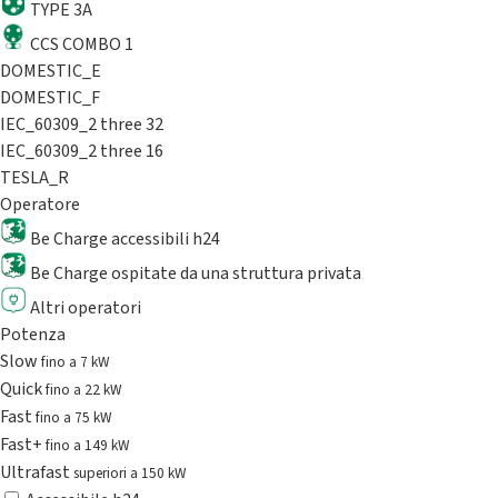
TYPE 3A
CCS COMBO 1
DOMESTIC_E
DOMESTIC_F
IEC_60309_2 three 32
IEC_60309_2 three 16
TESLA_R
Operatore
Be Charge accessibili h24
Be Charge ospitate da una struttura privata
Altri operatori
Potenza
Slow
fino a 7 kW
Quick
fino a 22 kW
Fast
fino a 75 kW
Fast+
fino a 149 kW
Ultrafast
superiori a 150 kW