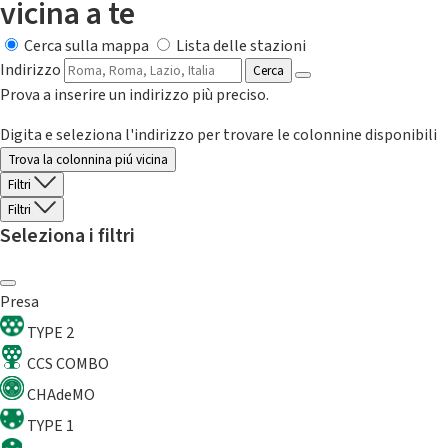
vicina a te
Cerca sulla mappa
Lista delle stazioni
Indirizzo
Cerca
Prova a inserire un indirizzo più preciso.
Digita e seleziona l'indirizzo per trovare le colonnine disponibili
Trova la colonnina piú vicina
Filtri
Filtri
Seleziona i filtri
Presa
TYPE 2
CCS COMBO
CHAdeMO
TYPE 1