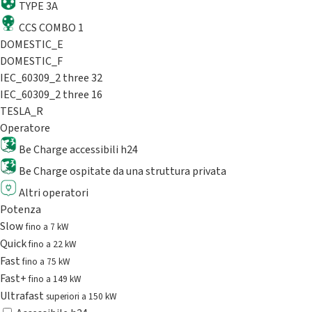
TYPE 3A
CCS COMBO 1
DOMESTIC_E
DOMESTIC_F
IEC_60309_2 three 32
IEC_60309_2 three 16
TESLA_R
Operatore
Be Charge accessibili h24
Be Charge ospitate da una struttura privata
Altri operatori
Potenza
Slow
fino a 7 kW
Quick
fino a 22 kW
Fast
fino a 75 kW
Fast+
fino a 149 kW
Ultrafast
superiori a 150 kW