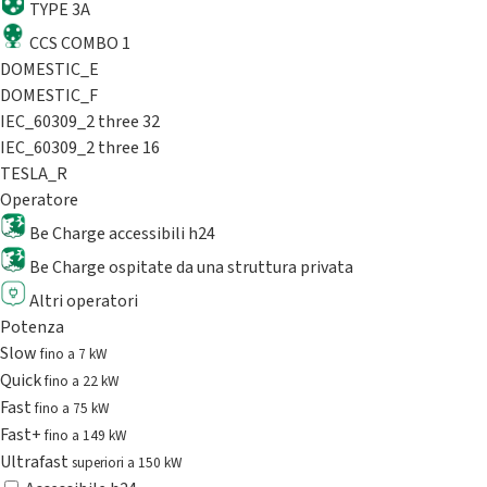
TYPE 3A
CCS COMBO 1
DOMESTIC_E
DOMESTIC_F
IEC_60309_2 three 32
IEC_60309_2 three 16
TESLA_R
Operatore
Be Charge accessibili h24
Be Charge ospitate da una struttura privata
Altri operatori
Potenza
Slow
fino a 7 kW
Quick
fino a 22 kW
Fast
fino a 75 kW
Fast+
fino a 149 kW
Ultrafast
superiori a 150 kW