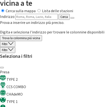
vicina a te
Cerca sulla mappa
Lista delle stazioni
Indirizzo
Cerca
Prova a inserire un indirizzo più preciso.
Digita e seleziona l'indirizzo per trovare le colonnine disponibili
Trova la colonnina piú vicina
Filtri
Filtri
Seleziona i filtri
Presa
TYPE 2
CCS COMBO
CHAdeMO
TYPE 1