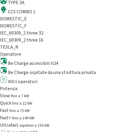
TYPE 3A
CCS COMBO 1
DOMESTIC_E
DOMESTIC_F
IEC_60309_2 three 32
IEC_60309_2 three 16
TESLA_R
Operatore
Be Charge accessibili h24
Be Charge ospitate da una struttura privata
Altri operatori
Potenza
Slow
fino a 7 kW
Quick
fino a 22 kW
Fast
fino a 75 kW
Fast+
fino a 149 kW
Ultrafast
superiori a 150 kW