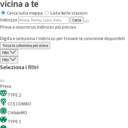
vicina a te
Cerca sulla mappa
Lista delle stazioni
Indirizzo
Cerca
Prova a inserire un indirizzo più preciso.
Digita e seleziona l'indirizzo per trovare le colonnine disponibili
Trova la colonnina piú vicina
Filtri
Filtri
Seleziona i filtri
Presa
TYPE 2
CCS COMBO
CHAdeMO
TYPE 1