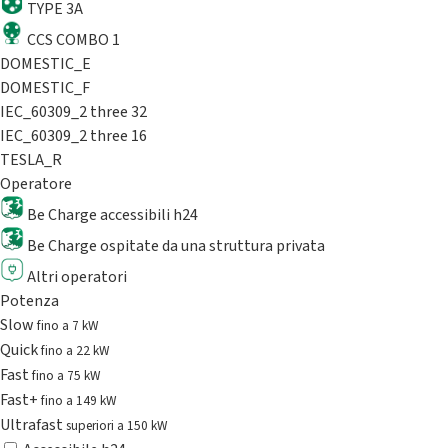
TYPE 3A
CCS COMBO 1
DOMESTIC_E
DOMESTIC_F
IEC_60309_2 three 32
IEC_60309_2 three 16
TESLA_R
Operatore
Be Charge accessibili h24
Be Charge ospitate da una struttura privata
Altri operatori
Potenza
Slow
fino a 7 kW
Quick
fino a 22 kW
Fast
fino a 75 kW
Fast+
fino a 149 kW
Ultrafast
superiori a 150 kW