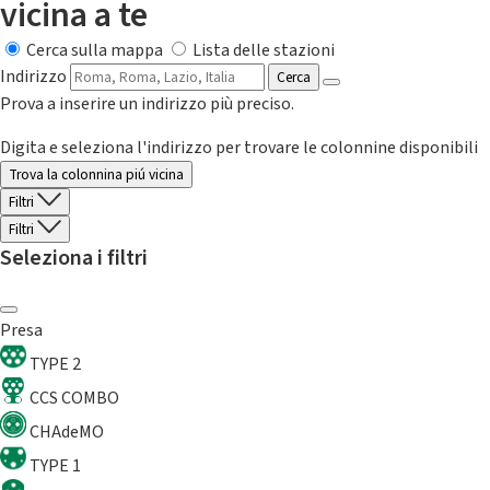
vicina a te
Cerca sulla mappa
Lista delle stazioni
Indirizzo
Cerca
Prova a inserire un indirizzo più preciso.
Digita e seleziona l'indirizzo per trovare le colonnine disponibili
Trova la colonnina piú vicina
Filtri
Filtri
Seleziona i filtri
Presa
TYPE 2
CCS COMBO
CHAdeMO
TYPE 1