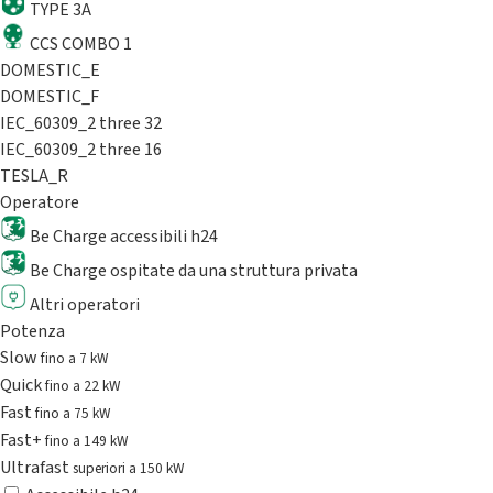
TYPE 3A
CCS COMBO 1
DOMESTIC_E
DOMESTIC_F
IEC_60309_2 three 32
IEC_60309_2 three 16
TESLA_R
Operatore
Be Charge accessibili h24
Be Charge ospitate da una struttura privata
Altri operatori
Potenza
Slow
fino a 7 kW
Quick
fino a 22 kW
Fast
fino a 75 kW
Fast+
fino a 149 kW
Ultrafast
superiori a 150 kW