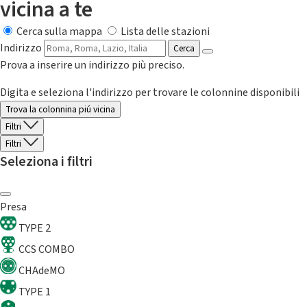
vicina a te
Cerca sulla mappa
Lista delle stazioni
Indirizzo
Cerca
Prova a inserire un indirizzo più preciso.
Digita e seleziona l'indirizzo per trovare le colonnine disponibili
Trova la colonnina piú vicina
Filtri
Filtri
Seleziona i filtri
Presa
TYPE 2
CCS COMBO
CHAdeMO
TYPE 1