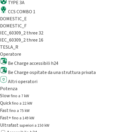
TYPE 3A
CCS COMBO 1
DOMESTIC_E
DOMESTIC_F
IEC_60309_2 three 32
IEC_60309_2 three 16
TESLA_R
Operatore
Be Charge accessibili h24
Be Charge ospitate da una struttura privata
Altri operatori
Potenza
Slow
fino a 7 kW
Quick
fino a 22 kW
Fast
fino a 75 kW
Fast+
fino a 149 kW
Ultrafast
superiori a 150 kW