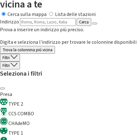
vicina a te
Cerca sulla mappa
Lista delle stazioni
Indirizzo
Cerca
Prova a inserire un indirizzo più preciso.
Digita e seleziona l'indirizzo per trovare le colonnine disponibili
Trova la colonnina piú vicina
Filtri
Filtri
Seleziona i filtri
Presa
TYPE 2
CCS COMBO
CHAdeMO
TYPE 1