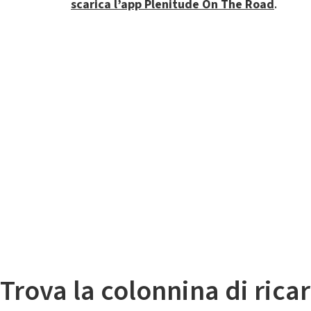
scarica l’app Plenitude On The Road
.
Il
Mappa colonnine di ricarica auto elettriche
Trova la colonnina di ricar