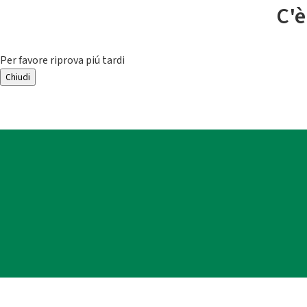
C'è
Per favore riprova piú tardi
Chiudi