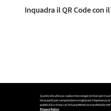
Inquadra il QR Code con i
Questo sito utilizza cookie e tecnologie similari per il suo
terze parti) per comprendere e migliorare l’esperienza di n
pubblicità in linea con le tue preferenze manifestate nell
Privacy Policy
.