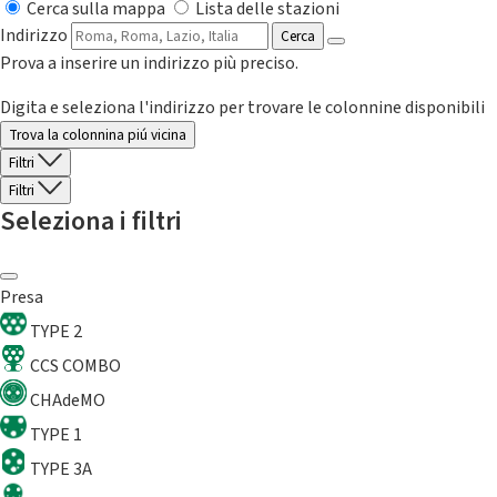
Cerca sulla mappa
Lista delle stazioni
Indirizzo
Cerca
Prova a inserire un indirizzo più preciso.
Digita e seleziona l'indirizzo per trovare le colonnine disponibili
Trova la colonnina piú vicina
Filtri
Filtri
Seleziona i filtri
Presa
TYPE 2
CCS COMBO
CHAdeMO
TYPE 1
TYPE 3A