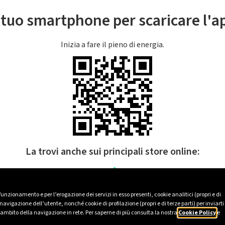
l tuo smartphone per scaricare l'
Inizia a fare il pieno di energia.
La trovi anche sui principali store online:
 funzionamento e per l’erogazione dei servizi in esso presenti, cookie analitici (propri e di
avigazione dell’utente, nonché cookie di profilazione (propri e di terze parti) per inviarti
’ambito della navigazione in rete. Per saperne di più consulta la nostra
Cookie Policy
e