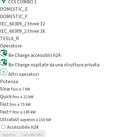
CCS COMBO 1
DOMESTIC_E
DOMESTIC_F
IEC_60309_2 three 32
IEC_60309_2 three 16
TESLA_R
Operatore
Be Charge accessibili h24
Be Charge ospitate da una struttura privata
Altri operatori
Potenza
Slow
fino a 7 kW
Quick
fino a 22 kW
Fast
fino a 75 kW
Fast+
fino a 149 kW
Ultrafast
superiori a 150 kW
Accessibile h24
Applica
Cancella filtri