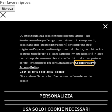
Per favore riprova.
Riprova
C'è un problema con il recupero dei
×
dati.
Questo sito utilizza cookie e tecnologie similari per il suo
funzionamento e per l’erogazione dei servizi in esso presenti,
Per favore riprova piú tardi
cookie analitici (propri e di terze parti) per comprendere e
migliorare l’esperienza di navigazione dell’utente, nonché cookie
Chiudi
di profilazione (propri e di terze parti) per inviarti pubblicità in linea
con le tue preferenze manifestate nell’ambito della navigazione
in rete. Per saperne di più consulta la nostra
Cookie Policy
e
Privacy Policy
.
Sei un’azienda o una PA?
Gestisci le tue scelte sui cookie
.
Cliccando su "Accetta tutti" acconsenti all’uso dei suddetti
cookie.
Trova la soluzione più giusta per te.
PERSONALIZZA
Richiedi una colonnina
USA SOLO I COOKIE NECESSARI