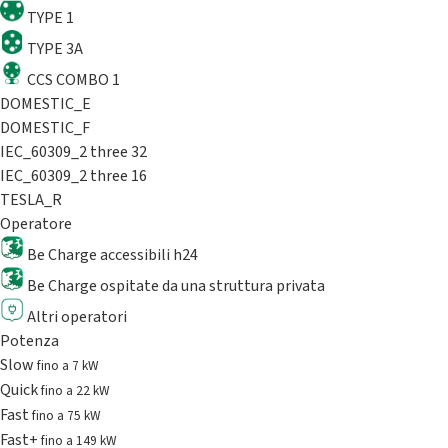
TYPE 1
TYPE 3A
CCS COMBO 1
DOMESTIC_E
DOMESTIC_F
IEC_60309_2 three 32
IEC_60309_2 three 16
TESLA_R
Operatore
Be Charge accessibili h24
Be Charge ospitate da una struttura privata
Altri operatori
Potenza
Slow
fino a 7 kW
Quick
fino a 22 kW
Fast
fino a 75 kW
Fast+
fino a 149 kW