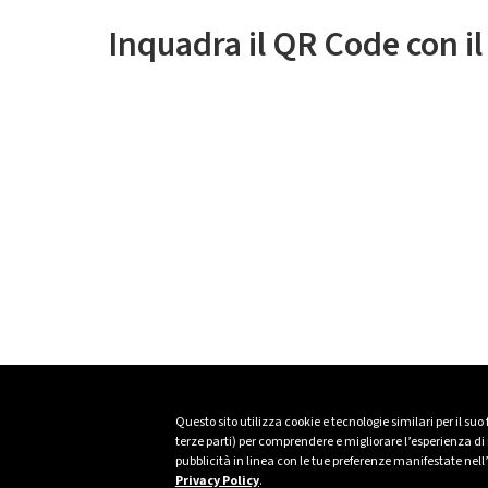
Inquadra il QR Code con i
Questo sito utilizza cookie e tecnologie similari per il suo
terze parti) per comprendere e migliorare l’esperienza di n
pubblicità in linea con le tue preferenze manifestate nell
Privacy Policy
.