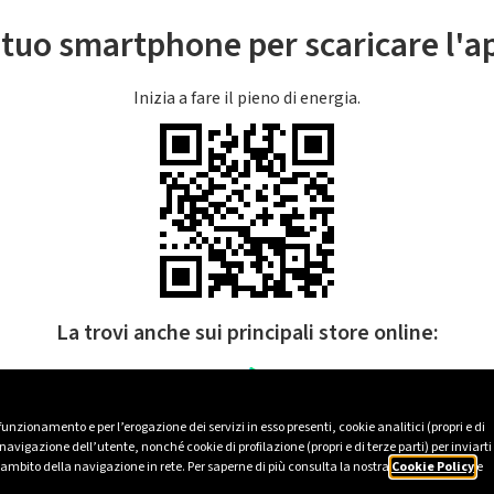
l tuo smartphone per scaricare l'
Inizia a fare il pieno di energia.
La trovi anche sui principali store online:
 funzionamento e per l’erogazione dei servizi in esso presenti, cookie analitici (propri e di
avigazione dell’utente, nonché cookie di profilazione (propri e di terze parti) per inviarti
’ambito della navigazione in rete. Per saperne di più consulta la nostra
Cookie Policy
e