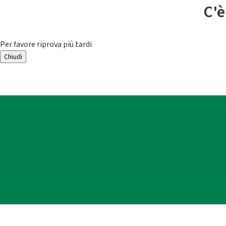
C'è
Per favore riprova piú tardi
Chiudi