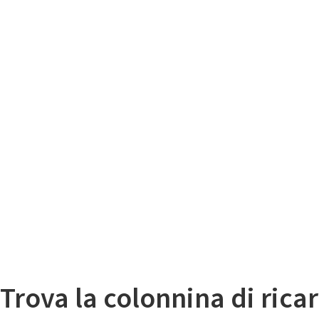
Il
Mappa colonnine di ricarica auto elettriche
Trova la colonnina di ricar