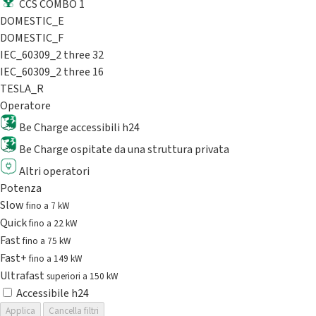
CCS COMBO 1
DOMESTIC_E
DOMESTIC_F
IEC_60309_2 three 32
IEC_60309_2 three 16
TESLA_R
Operatore
Be Charge accessibili h24
Be Charge ospitate da una struttura privata
Altri operatori
Potenza
Slow
fino a 7 kW
Quick
fino a 22 kW
Fast
fino a 75 kW
Fast+
fino a 149 kW
Ultrafast
superiori a 150 kW
Accessibile h24
Applica
Cancella filtri