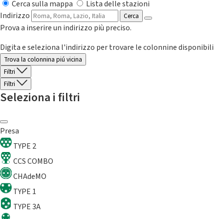
Cerca sulla mappa
Lista delle stazioni
Indirizzo
Cerca
Prova a inserire un indirizzo più preciso.
Digita e seleziona l'indirizzo per trovare le colonnine disponibili
Trova la colonnina piú vicina
Filtri
Filtri
Seleziona i filtri
Presa
TYPE 2
CCS COMBO
CHAdeMO
TYPE 1
TYPE 3A