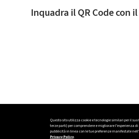
Inquadra il QR Code con i
Questo sito utilizza cookie e tecnologie similari per il suo
terze parti) per comprendere e migliorare l’esperienza di n
pubblicità in linea con le tue preferenze manifestate nell
Privacy Policy
.