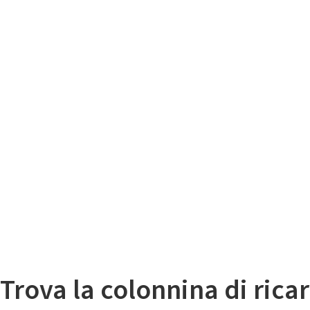
Il
Mappa colonnine di ricarica auto elettriche
Trova la colonnina di ricar