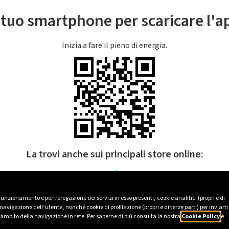
l tuo smartphone per scaricare l'
Inizia a fare il pieno di energia.
La trovi anche sui principali store online:
 funzionamento e per l’erogazione dei servizi in esso presenti, cookie analitici (propri e di
avigazione dell’utente, nonché cookie di profilazione (propri e di terze parti) per inviarti
’ambito della navigazione in rete. Per saperne di più consulta la nostra
Cookie Policy
e