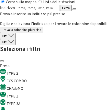
Cerca sulla mappa
Lista delle stazioni
Indirizzo
Cerca
Prova a inserire un indirizzo più preciso.
Digita e seleziona l'indirizzo per trovare le colonnine disponibili
Trova la colonnina piú vicina
Filtri
Filtri
Seleziona i filtri
Presa
TYPE 2
CCS COMBO
CHAdeMO
TYPE 1
TYPE 3A