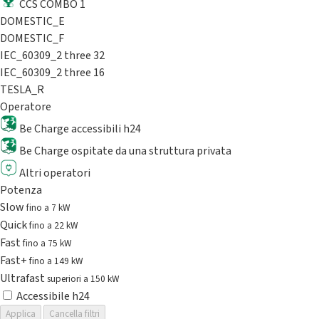
CCS COMBO 1
DOMESTIC_E
DOMESTIC_F
IEC_60309_2 three 32
IEC_60309_2 three 16
TESLA_R
Operatore
Be Charge accessibili h24
Be Charge ospitate da una struttura privata
Altri operatori
Potenza
Slow
fino a 7 kW
Quick
fino a 22 kW
Fast
fino a 75 kW
Fast+
fino a 149 kW
Ultrafast
superiori a 150 kW
Accessibile h24
Applica
Cancella filtri