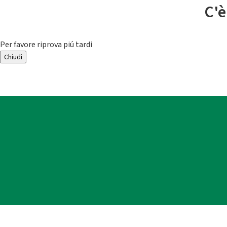
C'è
Per favore riprova piú tardi
Chiudi