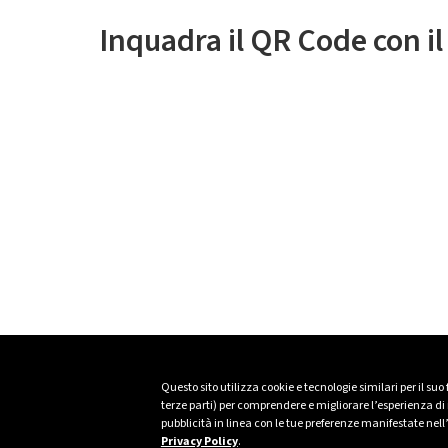
Inquadra il QR Code con i
Questo sito utilizza cookie e tecnologie similari per il suo
terze parti) per comprendere e migliorare l’esperienza di n
pubblicità in linea con le tue preferenze manifestate nell
Privacy Policy
.