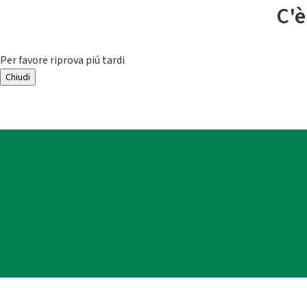
C'è
Per favore riprova piú tardi
Chiudi