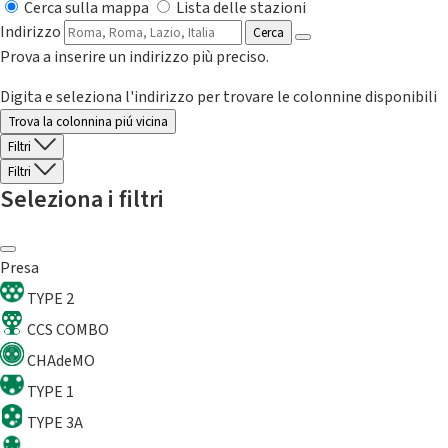
Cerca sulla mappa
Lista delle stazioni
Indirizzo
Cerca
Prova a inserire un indirizzo più preciso.
Digita e seleziona l'indirizzo per trovare le colonnine disponibili
Trova la colonnina piú vicina
Filtri
Filtri
Seleziona i filtri
Presa
TYPE 2
CCS COMBO
CHAdeMO
TYPE 1
TYPE 3A