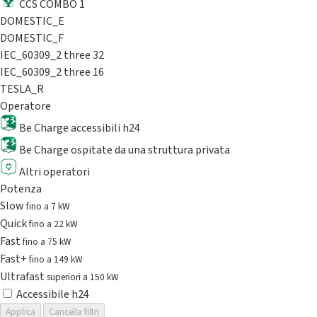
CCS COMBO 1
DOMESTIC_E
DOMESTIC_F
IEC_60309_2 three 32
IEC_60309_2 three 16
TESLA_R
Operatore
Be Charge accessibili h24
Be Charge ospitate da una struttura privata
Altri operatori
Potenza
Slow
fino a 7 kW
Quick
fino a 22 kW
Fast
fino a 75 kW
Fast+
fino a 149 kW
Ultrafast
superiori a 150 kW
Accessibile h24
Applica
Cancella filtri