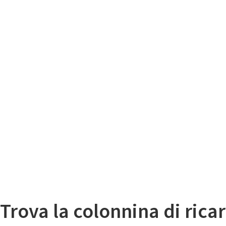
Il
Mappa colonnine di ricarica auto elettriche
Trova la colonnina di ricar