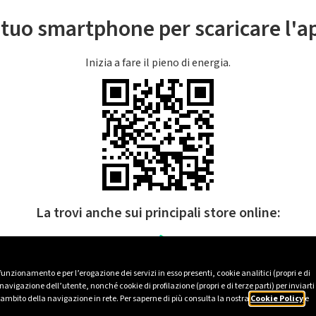
l tuo smartphone per scaricare l'
Inizia a fare il pieno di energia.
La trovi anche sui principali store online:
 funzionamento e per l’erogazione dei servizi in esso presenti, cookie analitici (propri e di
avigazione dell’utente, nonché cookie di profilazione (propri e di terze parti) per inviarti
’ambito della navigazione in rete. Per saperne di più consulta la nostra
Cookie Policy
e