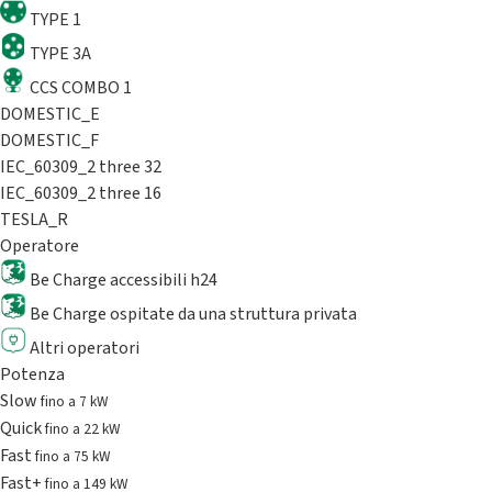
TYPE 1
TYPE 3A
CCS COMBO 1
DOMESTIC_E
DOMESTIC_F
IEC_60309_2 three 32
IEC_60309_2 three 16
TESLA_R
Operatore
Be Charge accessibili h24
Be Charge ospitate da una struttura privata
Altri operatori
Potenza
Slow
fino a 7 kW
Quick
fino a 22 kW
Fast
fino a 75 kW
Fast+
fino a 149 kW