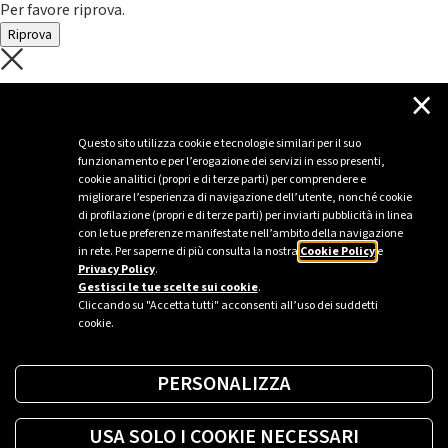
Per favore riprova.
Riprova
C'è un problema con il recupero dei
×
dati.
Questo sito utilizza cookie e tecnologie similari per il suo
funzionamento e per l’erogazione dei servizi in esso presenti,
Per favore riprova piú tardi
cookie analitici (propri e di terze parti) per comprendere e
migliorare l’esperienza di navigazione dell’utente, nonché cookie
Chiudi
di profilazione (propri e di terze parti) per inviarti pubblicità in linea
con le tue preferenze manifestate nell’ambito della navigazione
in rete. Per saperne di più consulta la nostra
Cookie Policy
e
Privacy Policy
.
Sei un’azienda o una PA?
Gestisci le tue scelte sui cookie
.
Cliccando su "Accetta tutti" acconsenti all’uso dei suddetti
cookie.
Trova la soluzione più giusta per te.
PERSONALIZZA
Richiedi una colonnina
USA SOLO I COOKIE NECESSARI