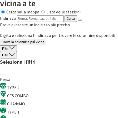
vicina a te
Cerca sulla mappa
Lista delle stazioni
Indirizzo
Cerca
Prova a inserire un indirizzo più preciso.
Digita e seleziona l'indirizzo per trovare le colonnine disponibili
Trova la colonnina piú vicina
Filtri
Filtri
Seleziona i filtri
Presa
TYPE 2
CCS COMBO
CHAdeMO
TYPE 1