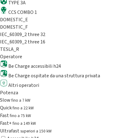
TYPE 3A
CCS COMBO 1
DOMESTIC_E
DOMESTIC_F
IEC_60309_2 three 32
IEC_60309_2 three 16
TESLA_R
Operatore
Be Charge accessibili h24
Be Charge ospitate da una struttura privata
Altri operatori
Potenza
Slow
fino a 7 kW
Quick
fino a 22 kW
Fast
fino a 75 kW
Fast+
fino a 149 kW
Ultrafast
superiori a 150 kW