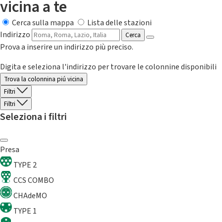
vicina a te
Cerca sulla mappa
Lista delle stazioni
Indirizzo
Cerca
Prova a inserire un indirizzo più preciso.
Digita e seleziona l'indirizzo per trovare le colonnine disponibili
Trova la colonnina piú vicina
Filtri
Filtri
Seleziona i filtri
Presa
TYPE 2
CCS COMBO
CHAdeMO
TYPE 1