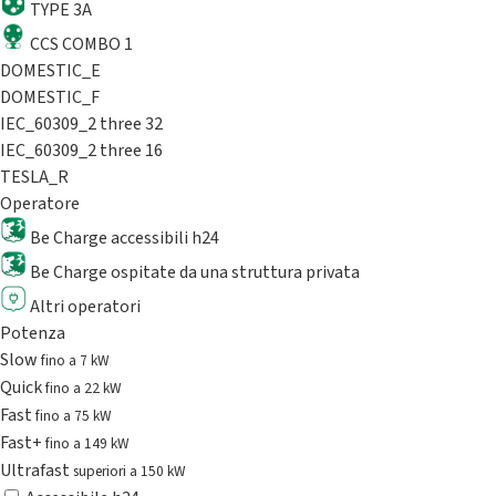
TYPE 3A
CCS COMBO 1
DOMESTIC_E
DOMESTIC_F
IEC_60309_2 three 32
IEC_60309_2 three 16
TESLA_R
Operatore
Be Charge accessibili h24
Be Charge ospitate da una struttura privata
Altri operatori
Potenza
Slow
fino a 7 kW
Quick
fino a 22 kW
Fast
fino a 75 kW
Fast+
fino a 149 kW
Ultrafast
superiori a 150 kW