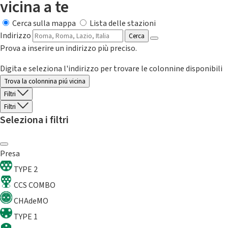
vicina a te
Cerca sulla mappa
Lista delle stazioni
Indirizzo
Cerca
Prova a inserire un indirizzo più preciso.
Digita e seleziona l'indirizzo per trovare le colonnine disponibili
Trova la colonnina piú vicina
Filtri
Filtri
Seleziona i filtri
Presa
TYPE 2
CCS COMBO
CHAdeMO
TYPE 1