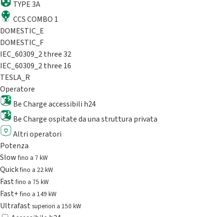
TYPE 3A
CCS COMBO 1
DOMESTIC_E
DOMESTIC_F
IEC_60309_2 three 32
IEC_60309_2 three 16
TESLA_R
Operatore
Be Charge accessibili h24
Be Charge ospitate da una struttura privata
Altri operatori
Potenza
Slow
fino a 7 kW
Quick
fino a 22 kW
Fast
fino a 75 kW
Fast+
fino a 149 kW
Ultrafast
superiori a 150 kW