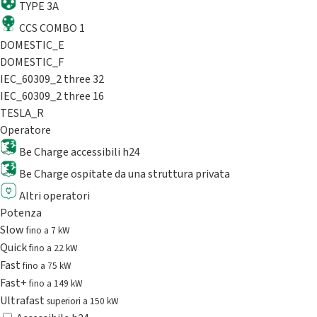
TYPE 3A
CCS COMBO 1
DOMESTIC_E
DOMESTIC_F
IEC_60309_2 three 32
IEC_60309_2 three 16
TESLA_R
Operatore
Be Charge accessibili h24
Be Charge ospitate da una struttura privata
Altri operatori
Potenza
Slow
fino a 7 kW
Quick
fino a 22 kW
Fast
fino a 75 kW
Fast+
fino a 149 kW
Ultrafast
superiori a 150 kW