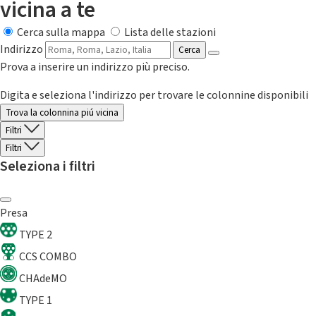
vicina a te
Cerca sulla mappa
Lista delle stazioni
Indirizzo
Cerca
Prova a inserire un indirizzo più preciso.
Digita e seleziona l'indirizzo per trovare le colonnine disponibili
Trova la colonnina piú vicina
Filtri
Filtri
Seleziona i filtri
Presa
TYPE 2
CCS COMBO
CHAdeMO
TYPE 1