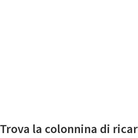
Il
Mappa colonnine di ricarica auto elettriche
Trova la colonnina di ricar