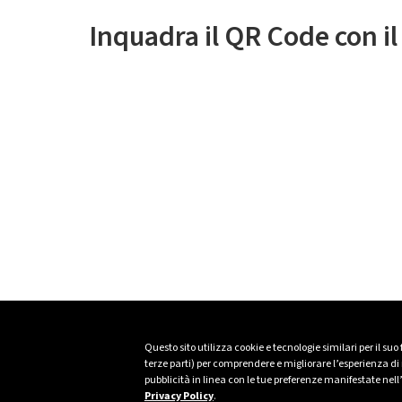
Inquadra il QR Code con i
Questo sito utilizza cookie e tecnologie similari per il suo
terze parti) per comprendere e migliorare l’esperienza di n
pubblicità in linea con le tue preferenze manifestate nell
Privacy Policy
.