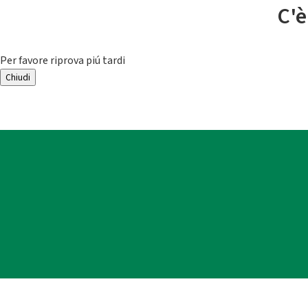
C'è
Per favore riprova piú tardi
Chiudi