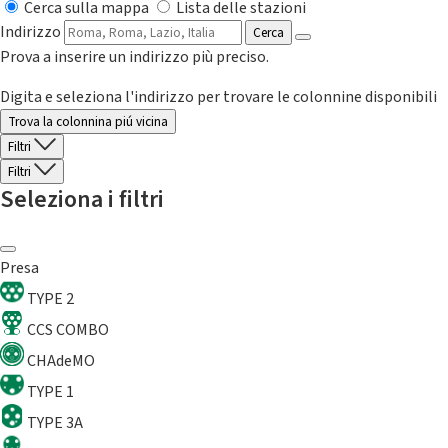
Cerca sulla mappa
Lista delle stazioni
Indirizzo
Cerca
Prova a inserire un indirizzo più preciso.
Digita e seleziona l'indirizzo per trovare le colonnine disponibili
Trova la colonnina piú vicina
Filtri
Filtri
Seleziona i filtri
Presa
TYPE 2
CCS COMBO
CHAdeMO
TYPE 1
TYPE 3A