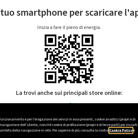
l tuo smartphone per scaricare l'
Inizia a fare il pieno di energia.
La trovi anche sui principali store online:
 funzionamento e per l’erogazione dei servizi in esso presenti, cookie analitici (propri e di
avigazione dell’utente, nonché cookie di profilazione (propri e di terze parti) per inviarti
’ambito della navigazione in rete. Per saperne di più consulta la nostra
Cookie Policy
e