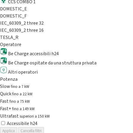
CCS COMBO 1
DOMESTIC_E
DOMESTIC_F
IEC_60309_2 three 32
IEC_60309_2 three 16
TESLA_R
Operatore
Be Charge accessibili h24
Be Charge ospitate da una struttura privata
Altri operatori
Potenza
Slow
fino a 7 kW
Quick
fino a 22 kW
Fast
fino a 75 kW
Fast+
fino a 149 kW
Ultrafast
superiori a 150 kW
Accessibile h24
Applica
Cancella filtri