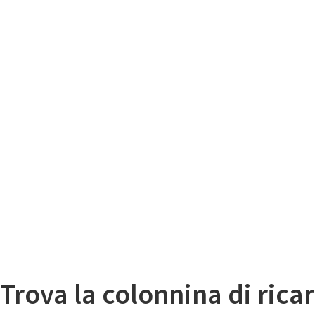
Il
Mappa colonnine di ricarica auto elettriche
Trova la colonnina di ricar