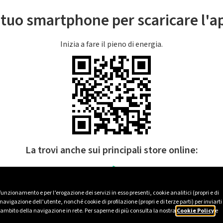
l tuo smartphone per scaricare l'
Inizia a fare il pieno di energia.
La trovi anche sui principali store online:
 funzionamento e per l’erogazione dei servizi in esso presenti, cookie analitici (propri e di
avigazione dell’utente, nonché cookie di profilazione (propri e di terze parti) per inviarti
’ambito della navigazione in rete. Per saperne di più consulta la nostra
Cookie Policy
e