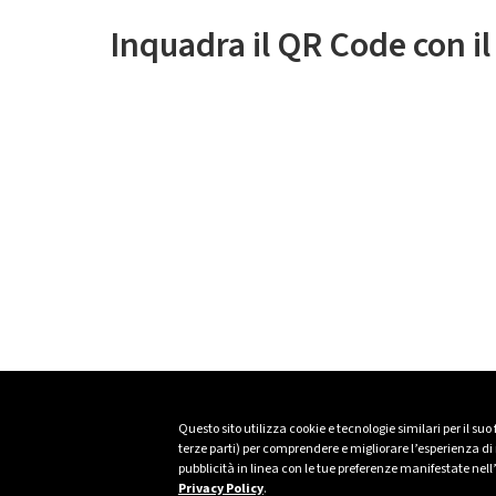
Inquadra il QR Code con i
Questo sito utilizza cookie e tecnologie similari per il suo
terze parti) per comprendere e migliorare l’esperienza di n
pubblicità in linea con le tue preferenze manifestate nell
Privacy Policy
.