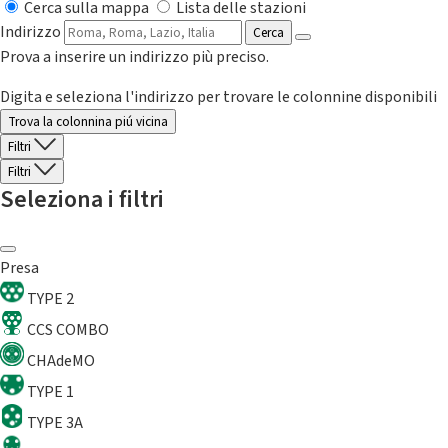
Cerca sulla mappa
Lista delle stazioni
Indirizzo
Cerca
Prova a inserire un indirizzo più preciso.
Digita e seleziona l'indirizzo per trovare le colonnine disponibili
Trova la colonnina piú vicina
Filtri
Filtri
Seleziona i filtri
Presa
TYPE 2
CCS COMBO
CHAdeMO
TYPE 1
TYPE 3A