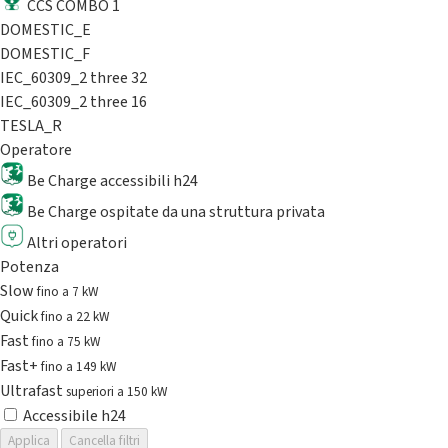
CCS COMBO 1
DOMESTIC_E
DOMESTIC_F
IEC_60309_2 three 32
IEC_60309_2 three 16
TESLA_R
Operatore
Be Charge accessibili h24
Be Charge ospitate da una struttura privata
Altri operatori
Potenza
Slow
fino a 7 kW
Quick
fino a 22 kW
Fast
fino a 75 kW
Fast+
fino a 149 kW
Ultrafast
superiori a 150 kW
Accessibile h24
Applica
Cancella filtri