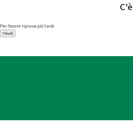
C'è
Per favore riprova piú tardi
Chiudi