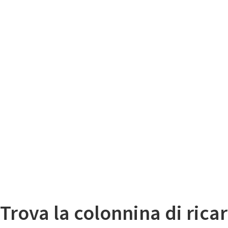
Il
Mappa colonnine di ricarica auto elettriche
Trova la colonnina di ricar