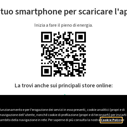
l tuo smartphone per scaricare l'
Inizia a fare il pieno di energia.
La trovi anche sui principali store online:
 funzionamento e per l’erogazione dei servizi in esso presenti, cookie analitici (propri e di
avigazione dell’utente, nonché cookie di profilazione (propri e di terze parti) per inviarti
’ambito della navigazione in rete. Per saperne di più consulta la nostra
Cookie Policy
e