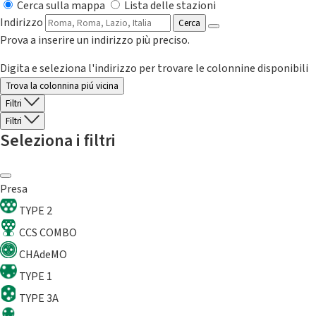
Cerca sulla mappa
Lista delle stazioni
Indirizzo
Cerca
Prova a inserire un indirizzo più preciso.
Digita e seleziona l'indirizzo per trovare le colonnine disponibili
Trova la colonnina piú vicina
Filtri
Filtri
Seleziona i filtri
Presa
TYPE 2
CCS COMBO
CHAdeMO
TYPE 1
TYPE 3A