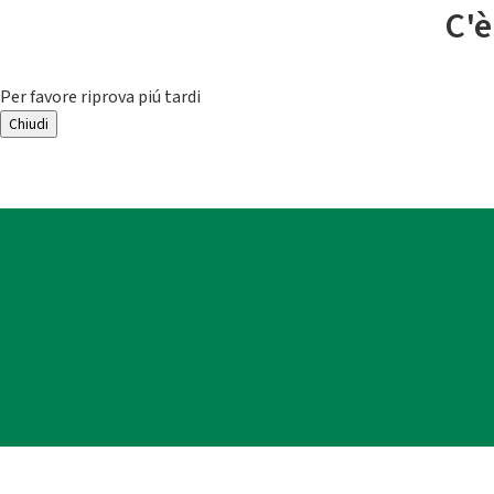
C'è
Per favore riprova piú tardi
Chiudi