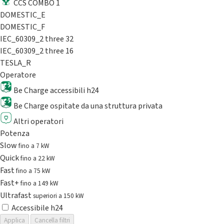
CCS COMBO 1
DOMESTIC_E
DOMESTIC_F
IEC_60309_2 three 32
IEC_60309_2 three 16
TESLA_R
Operatore
Be Charge accessibili h24
Be Charge ospitate da una struttura privata
Altri operatori
Potenza
Slow
fino a 7 kW
Quick
fino a 22 kW
Fast
fino a 75 kW
Fast+
fino a 149 kW
Ultrafast
superiori a 150 kW
Accessibile h24
Applica
Cancella filtri