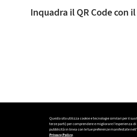
Inquadra il QR Code con i
Questo sito utilizza cookie e tecnologie similari per il suo
terze parti) per comprendere e migliorare l’esperienza di n
pubblicità in linea con le tue preferenze manifestate nell
Privacy Policy
.