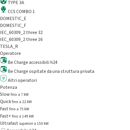
TYPE 3A
CCS COMBO 1
DOMESTIC_E
DOMESTIC_F
IEC_60309_2 three 32
IEC_60309_2 three 16
TESLA_R
Operatore
Be Charge accessibili h24
Be Charge ospitate da una struttura privata
Altri operatori
Potenza
Slow
fino a 7 kW
Quick
fino a 22 kW
Fast
fino a 75 kW
Fast+
fino a 149 kW
Ultrafast
superiori a 150 kW