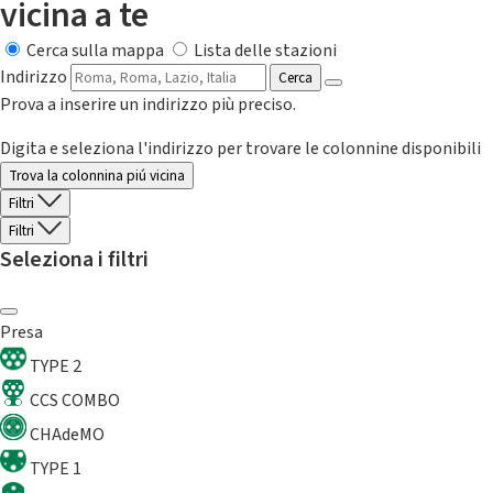
vicina a te
Cerca sulla mappa
Lista delle stazioni
Indirizzo
Cerca
Prova a inserire un indirizzo più preciso.
Digita e seleziona l'indirizzo per trovare le colonnine disponibili
Trova la colonnina piú vicina
Filtri
Filtri
Seleziona i filtri
Presa
TYPE 2
CCS COMBO
CHAdeMO
TYPE 1