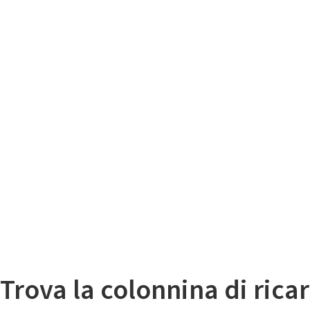
Il
Mappa colonnine di ricarica auto elettriche
Trova la colonnina di ricar