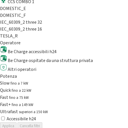
CCS COMBO 1
DOMESTIC_E
DOMESTIC_F
IEC_60309_2 three 32
IEC_60309_2 three 16
TESLA_R
Operatore
Be Charge accessibili h24
Be Charge ospitate da una struttura privata
Altri operatori
Potenza
Slow
fino a 7 kW
Quick
fino a 22 kW
Fast
fino a 75 kW
Fast+
fino a 149 kW
Ultrafast
superiori a 150 kW
Accessibile h24
Applica
Cancella filtri