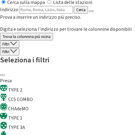
Cerca sulla mappa
Lista delle stazioni
Indirizzo
Cerca
Prova a inserire un indirizzo più preciso.
Digita e seleziona l'indirizzo per trovare le colonnine disponibili
Trova la colonnina piú vicina
Filtri
Filtri
Seleziona i filtri
Presa
TYPE 2
CCS COMBO
CHAdeMO
TYPE 1
TYPE 3A