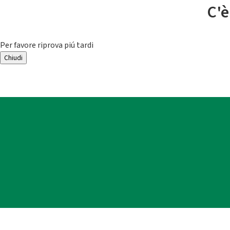
C'è
Per favore riprova piú tardi
Chiudi