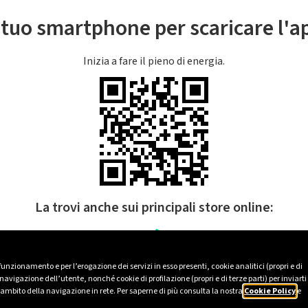
l tuo smartphone per scaricare l'
Inizia a fare il pieno di energia.
La trovi anche sui principali store online:
 funzionamento e per l’erogazione dei servizi in esso presenti, cookie analitici (propri e di
avigazione dell’utente, nonché cookie di profilazione (propri e di terze parti) per inviarti
’ambito della navigazione in rete. Per saperne di più consulta la nostra
Cookie Policy
e