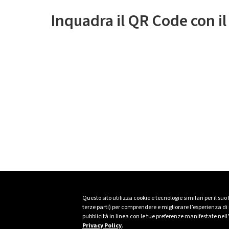
Inquadra il QR Code con i
Questo sito utilizza cookie e tecnologie similari per il suo
terze parti) per comprendere e migliorare l’esperienza di n
pubblicità in linea con le tue preferenze manifestate nell
Privacy Policy
.