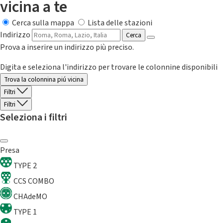
vicina a te
Cerca sulla mappa
Lista delle stazioni
Indirizzo
Cerca
Prova a inserire un indirizzo più preciso.
Digita e seleziona l'indirizzo per trovare le colonnine disponibili
Trova la colonnina piú vicina
Filtri
Filtri
Seleziona i filtri
Presa
TYPE 2
CCS COMBO
CHAdeMO
TYPE 1