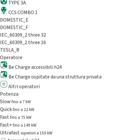
TYPE 3A
CCS COMBO 1
DOMESTIC_E
DOMESTIC_F
IEC_60309_2 three 32
IEC_60309_2 three 16
TESLA_R
Operatore
Be Charge accessibili h24
Be Charge ospitate da una struttura privata
Altri operatori
Potenza
Slow
fino a 7 kW
Quick
fino a 22 kW
Fast
fino a 75 kW
Fast+
fino a 149 kW
Ultrafast
superiori a 150 kW