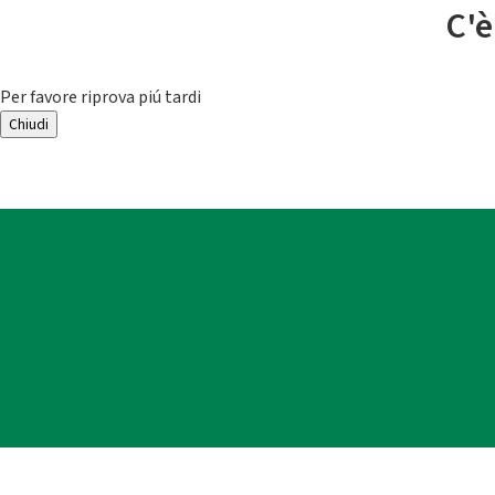
C'è
Per favore riprova piú tardi
Chiudi