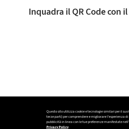
Inquadra il QR Code con i
Questo sito utilizza cookie e tecnologie similari per il suo
terze parti) per comprendere e migliorare l’esperienza di n
pubblicità in linea con le tue preferenze manifestate nell
Privacy Policy
.