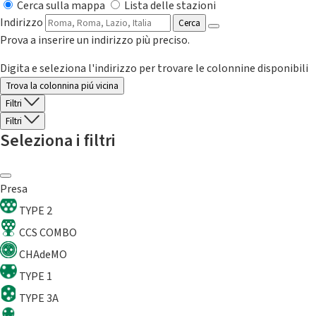
Cerca sulla mappa
Lista delle stazioni
Indirizzo
Cerca
Prova a inserire un indirizzo più preciso.
Digita e seleziona l'indirizzo per trovare le colonnine disponibili
Trova la colonnina piú vicina
Filtri
Filtri
Seleziona i filtri
Presa
TYPE 2
CCS COMBO
CHAdeMO
TYPE 1
TYPE 3A