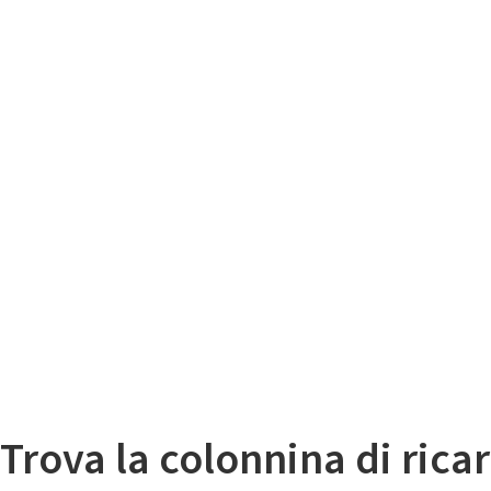
Il
Mappa colonnine di ricarica auto elettriche
Trova la colonnina di ricar