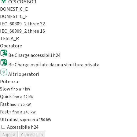
CCS COMBO 1
DOMESTIC_E
DOMESTIC_F
IEC_60309_2 three 32
IEC_60309_2 three 16
TESLA_R
Operatore
Be Charge accessibili h24
Be Charge ospitate da una struttura privata
Altri operatori
Potenza
Slow
fino a 7 kW
Quick
fino a 22 kW
Fast
fino a 75 kW
Fast+
fino a 149 kW
Ultrafast
superiori a 150 kW
Accessibile h24
Applica
Cancella filtri