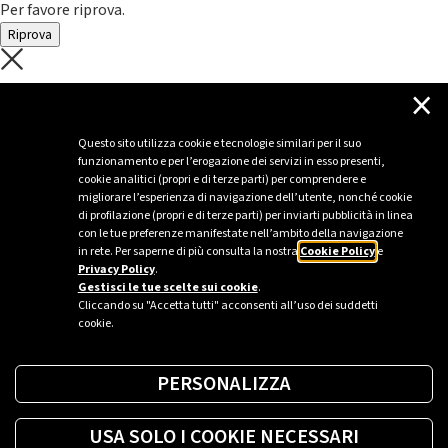
Per favore riprova.
Riprova
C'è un problema con il recupero dei
×
dati.
Questo sito utilizza cookie e tecnologie similari per il suo
funzionamento e per l’erogazione dei servizi in esso presenti,
Per favore riprova piú tardi
cookie analitici (propri e di terze parti) per comprendere e
migliorare l’esperienza di navigazione dell’utente, nonché cookie
Chiudi
di profilazione (propri e di terze parti) per inviarti pubblicità in linea
con le tue preferenze manifestate nell’ambito della navigazione
in rete. Per saperne di più consulta la nostra
Cookie Policy
e
Privacy Policy
.
Sei un’azienda o una PA?
Gestisci le tue scelte sui cookie
.
Cliccando su "Accetta tutti" acconsenti all’uso dei suddetti
cookie.
Trova la soluzione più giusta per te.
PERSONALIZZA
Richiedi una colonnina
USA SOLO I COOKIE NECESSARI