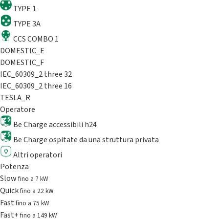
TYPE 1
TYPE 3A
CCS COMBO 1
DOMESTIC_E
DOMESTIC_F
IEC_60309_2 three 32
IEC_60309_2 three 16
TESLA_R
Operatore
Be Charge accessibili h24
Be Charge ospitate da una struttura privata
Altri operatori
Potenza
Slow
fino a 7 kW
Quick
fino a 22 kW
Fast
fino a 75 kW
Fast+
fino a 149 kW