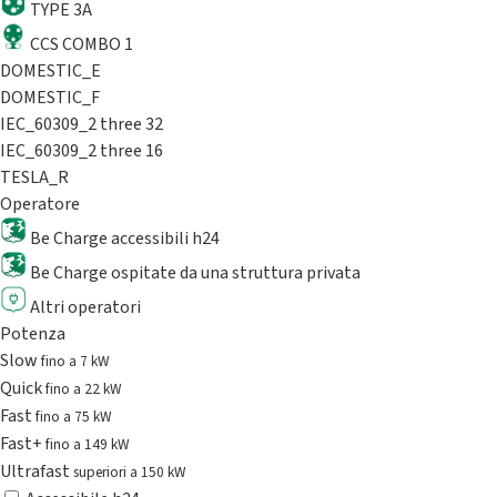
TYPE 3A
CCS COMBO 1
DOMESTIC_E
DOMESTIC_F
IEC_60309_2 three 32
IEC_60309_2 three 16
TESLA_R
Operatore
Be Charge accessibili h24
Be Charge ospitate da una struttura privata
Altri operatori
Potenza
Slow
fino a 7 kW
Quick
fino a 22 kW
Fast
fino a 75 kW
Fast+
fino a 149 kW
Ultrafast
superiori a 150 kW