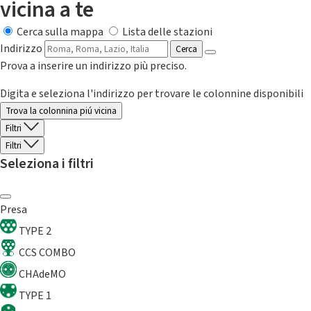
vicina a te
Cerca sulla mappa
Lista delle stazioni
Indirizzo
Cerca
Prova a inserire un indirizzo più preciso.
Digita e seleziona l'indirizzo per trovare le colonnine disponibili
Trova la colonnina piú vicina
Filtri
Filtri
Seleziona i filtri
Presa
TYPE 2
CCS COMBO
CHAdeMO
TYPE 1