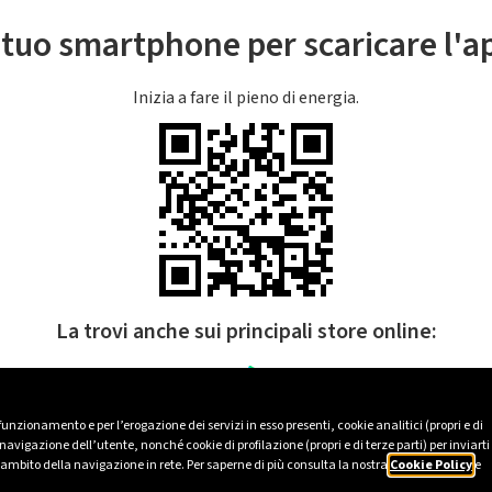
l tuo smartphone per scaricare l'
Inizia a fare il pieno di energia.
La trovi anche sui principali store online:
 funzionamento e per l’erogazione dei servizi in esso presenti, cookie analitici (propri e di
avigazione dell’utente, nonché cookie di profilazione (propri e di terze parti) per inviarti
’ambito della navigazione in rete. Per saperne di più consulta la nostra
Cookie Policy
e