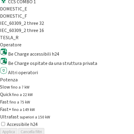
CCS COMBO 1
DOMESTIC_E
DOMESTIC_F
IEC_60309_2 three 32
IEC_60309_2 three 16
TESLA_R
Operatore
Be Charge accessibili h24
Be Charge ospitate da una struttura privata
Altri operatori
Potenza
Slow
fino a 7 kW
Quick
fino a 22 kW
Fast
fino a 75 kW
Fast+
fino a 149 kW
Ultrafast
superiori a 150 kW
Accessibile h24
Applica
Cancella filtri