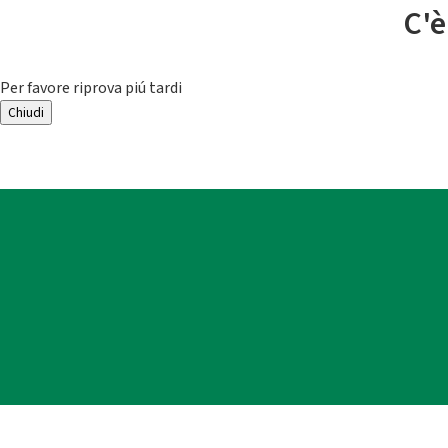
C'è
Per favore riprova piú tardi
Chiudi