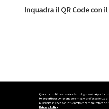
Inquadra il QR Code con i
Questo sito utilizza cookie e tecnologie similari per il suo
terze parti) per comprendere e migliorare l’esperienza di n
pubblicità in linea con le tue preferenze manifestate nell
Privacy Policy
.