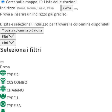
Cerca sulla mappa
Lista delle stazioni
Indirizzo
Cerca
Prova a inserire un indirizzo più preciso.
Digita e seleziona l'indirizzo per trovare le colonnine disponibili
Trova la colonnina piú vicina
Filtri
Filtri
Seleziona i filtri
Presa
TYPE 2
CCS COMBO
CHAdeMO
TYPE 1
TYPE 3A