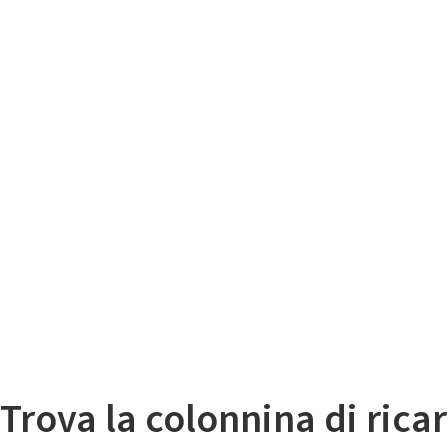
Il
Mappa colonnine di ricarica auto elettriche
Trova la colonnina di ricar