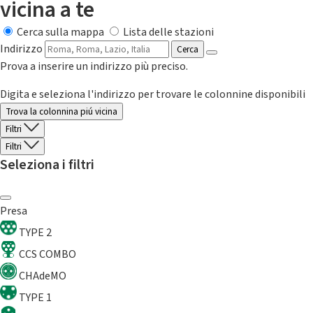
vicina a te
Cerca sulla mappa
Lista delle stazioni
Indirizzo
Cerca
Prova a inserire un indirizzo più preciso.
Digita e seleziona l'indirizzo per trovare le colonnine disponibili
Trova la colonnina piú vicina
Filtri
Filtri
Seleziona i filtri
Presa
TYPE 2
CCS COMBO
CHAdeMO
TYPE 1