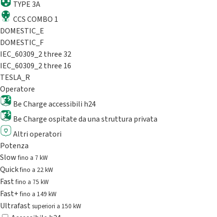
TYPE 3A
CCS COMBO 1
DOMESTIC_E
DOMESTIC_F
IEC_60309_2 three 32
IEC_60309_2 three 16
TESLA_R
Operatore
Be Charge accessibili h24
Be Charge ospitate da una struttura privata
Altri operatori
Potenza
Slow
fino a 7 kW
Quick
fino a 22 kW
Fast
fino a 75 kW
Fast+
fino a 149 kW
Ultrafast
superiori a 150 kW