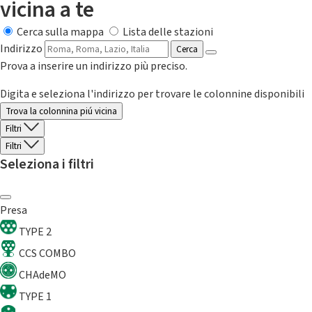
vicina a te
Cerca sulla mappa
Lista delle stazioni
Indirizzo
Cerca
Prova a inserire un indirizzo più preciso.
Digita e seleziona l'indirizzo per trovare le colonnine disponibili
Trova la colonnina piú vicina
Filtri
Filtri
Seleziona i filtri
Presa
TYPE 2
CCS COMBO
CHAdeMO
TYPE 1