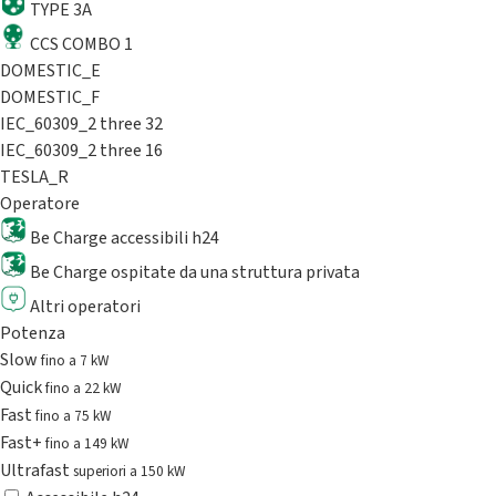
TYPE 3A
CCS COMBO 1
DOMESTIC_E
DOMESTIC_F
IEC_60309_2 three 32
IEC_60309_2 three 16
TESLA_R
Operatore
Be Charge accessibili h24
Be Charge ospitate da una struttura privata
Altri operatori
Potenza
Slow
fino a 7 kW
Quick
fino a 22 kW
Fast
fino a 75 kW
Fast+
fino a 149 kW
Ultrafast
superiori a 150 kW