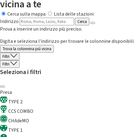
vicina a te
Cerca sulla mappa
Lista delle stazioni
Indirizzo
Cerca
Prova a inserire un indirizzo più preciso.
Digita e seleziona l'indirizzo per trovare le colonnine disponibili
Trova la colonnina piú vicina
Filtri
Filtri
Seleziona i filtri
Presa
TYPE 2
CCS COMBO
CHAdeMO
TYPE 1