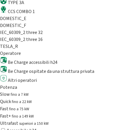
TYPE 3A
CCS COMBO 1
DOMESTIC_E
DOMESTIC_F
IEC_60309_2 three 32
IEC_60309_2 three 16
TESLA_R
Operatore
Be Charge accessibili h24
Be Charge ospitate da una struttura privata
Altri operatori
Potenza
Slow
fino a 7 kW
Quick
fino a 22 kW
Fast
fino a 75 kW
Fast+
fino a 149 kW
Ultrafast
superiori a 150 kW