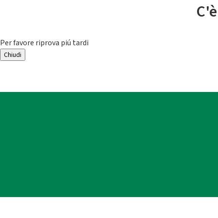
C'è
Per favore riprova piú tardi
Chiudi