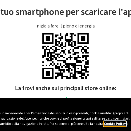
l tuo smartphone per scaricare l'
Inizia a fare il pieno di energia.
La trovi anche sui principali store online:
 funzionamento e per l’erogazione dei servizi in esso presenti, cookie analitici (propri e di
avigazione dell’utente, nonché cookie di profilazione (propri e di terze parti) per inviarti
’ambito della navigazione in rete. Per saperne di più consulta la nostra
Cookie Policy
e