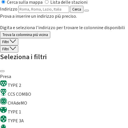
Cerca sulla mappa
Lista delle stazioni
Indirizzo
Cerca
Prova a inserire un indirizzo più preciso.
Digita e seleziona l'indirizzo per trovare le colonnine disponibili
Trova la colonnina piú vicina
Filtri
Filtri
Seleziona i filtri
Presa
TYPE 2
CCS COMBO
CHAdeMO
TYPE 1
TYPE 3A