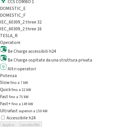
CCS COMBO 1
DOMESTIC_E
DOMESTIC_F
IEC_60309_2 three 32
IEC_60309_2 three 16
TESLA_R
Operatore
Be Charge accessibili h24
Be Charge ospitate da una struttura privata
Altri operatori
Potenza
Slow
fino a 7 kW
Quick
fino a 22 kW
Fast
fino a 75 kW
Fast+
fino a 149 kW
Ultrafast
superiori a 150 kW
Accessibile h24
Applica
Cancella filtri