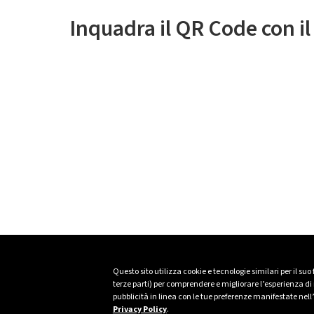
Inquadra il QR Code con i
Questo sito utilizza cookie e tecnologie similari per il suo
terze parti) per comprendere e migliorare l’esperienza di n
pubblicità in linea con le tue preferenze manifestate nell
Privacy Policy
.