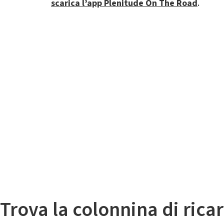
scarica l’app Plenitude On The Road
.
Il
Mappa colonnine di ricarica auto elettriche
Trova la colonnina di ricar