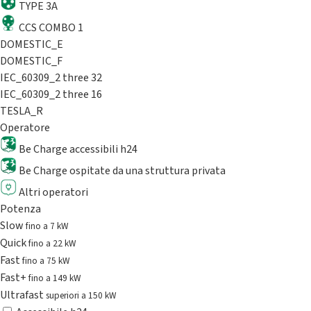
TYPE 3A
CCS COMBO 1
DOMESTIC_E
DOMESTIC_F
IEC_60309_2 three 32
IEC_60309_2 three 16
TESLA_R
Operatore
Be Charge accessibili h24
Be Charge ospitate da una struttura privata
Altri operatori
Potenza
Slow
fino a 7 kW
Quick
fino a 22 kW
Fast
fino a 75 kW
Fast+
fino a 149 kW
Ultrafast
superiori a 150 kW