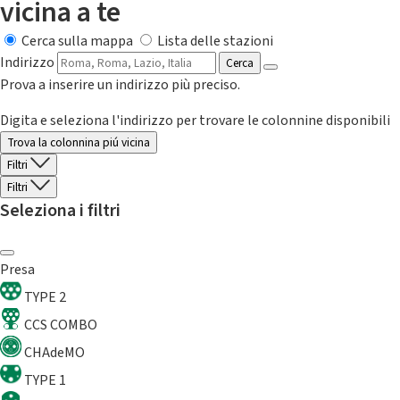
vicina a te
Cerca sulla mappa
Lista delle stazioni
Indirizzo
Cerca
Prova a inserire un indirizzo più preciso.
Digita e seleziona l'indirizzo per trovare le colonnine disponibili
Trova la colonnina piú vicina
Filtri
Filtri
Seleziona i filtri
Presa
TYPE 2
CCS COMBO
CHAdeMO
TYPE 1