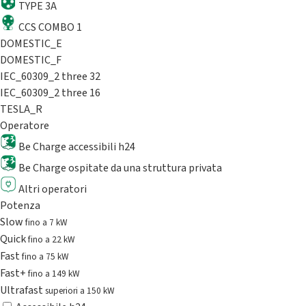
TYPE 3A
CCS COMBO 1
DOMESTIC_E
DOMESTIC_F
IEC_60309_2 three 32
IEC_60309_2 three 16
TESLA_R
Operatore
Be Charge accessibili h24
Be Charge ospitate da una struttura privata
Altri operatori
Potenza
Slow
fino a 7 kW
Quick
fino a 22 kW
Fast
fino a 75 kW
Fast+
fino a 149 kW
Ultrafast
superiori a 150 kW