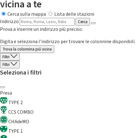
vicina a te
Cerca sulla mappa
Lista delle stazioni
Indirizzo
Cerca
Prova a inserire un indirizzo più preciso.
Digita e seleziona l'indirizzo per trovare le colonnine disponibili
Trova la colonnina piú vicina
Filtri
Filtri
Seleziona i filtri
Presa
TYPE 2
CCS COMBO
CHAdeMO
TYPE 1