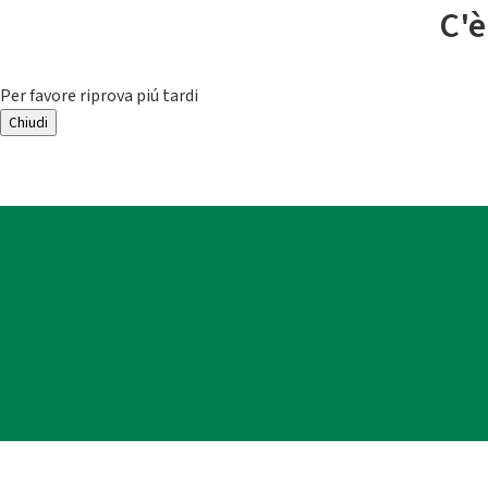
C'è
Per favore riprova piú tardi
Chiudi