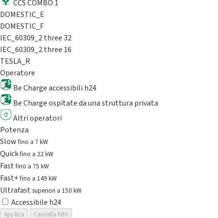
CCS COMBO 1
DOMESTIC_E
DOMESTIC_F
IEC_60309_2 three 32
IEC_60309_2 three 16
TESLA_R
Operatore
Be Charge accessibili h24
Be Charge ospitate da una struttura privata
Altri operatori
Potenza
Slow
fino a 7 kW
Quick
fino a 22 kW
Fast
fino a 75 kW
Fast+
fino a 149 kW
Ultrafast
superiori a 150 kW
Accessibile h24
Applica
Cancella filtri