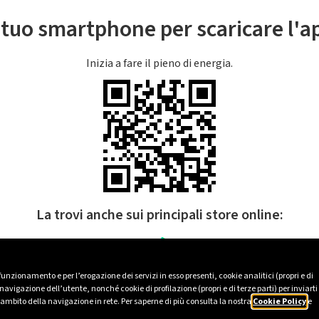
l tuo smartphone per scaricare l'
Inizia a fare il pieno di energia.
La trovi anche sui principali store online:
 funzionamento e per l’erogazione dei servizi in esso presenti, cookie analitici (propri e di
avigazione dell’utente, nonché cookie di profilazione (propri e di terze parti) per inviarti
’ambito della navigazione in rete. Per saperne di più consulta la nostra
Cookie Policy
e