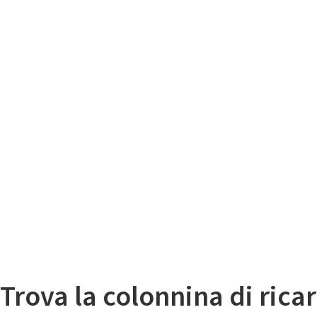
Il
Mappa colonnine di ricarica auto elettriche
Trova la colonnina di ricar