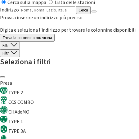
Cerca sulla mappa
Lista delle stazioni
Indirizzo
Cerca
Prova a inserire un indirizzo più preciso.
Digita e seleziona l'indirizzo per trovare le colonnine disponibili
Trova la colonnina piú vicina
Filtri
Filtri
Seleziona i filtri
Presa
TYPE 2
CCS COMBO
CHAdeMO
TYPE 1
TYPE 3A