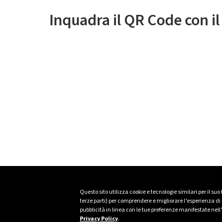
Inquadra il QR Code con i
Questo sito utilizza cookie e tecnologie similari per il suo
terze parti) per comprendere e migliorare l’esperienza di n
pubblicità in linea con le tue preferenze manifestate nell
Privacy Policy
.