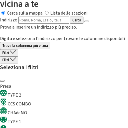
vicina a te
Cerca sulla mappa
Lista delle stazioni
Indirizzo
Cerca
Prova a inserire un indirizzo più preciso.
Digita e seleziona l'indirizzo per trovare le colonnine disponibili
Trova la colonnina piú vicina
Filtri
Filtri
Seleziona i filtri
Presa
TYPE 2
CCS COMBO
CHAdeMO
TYPE 1