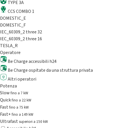
TYPE 3A
CCS COMBO 1
DOMESTIC_E
DOMESTIC_F
IEC_60309_2 three 32
IEC_60309_2 three 16
TESLA_R
Operatore
Be Charge accessibili h24
Be Charge ospitate da una struttura privata
Altri operatori
Potenza
Slow
fino a 7 kW
Quick
fino a 22 kW
Fast
fino a 75 kW
Fast+
fino a 149 kW
Ultrafast
superiori a 150 kW