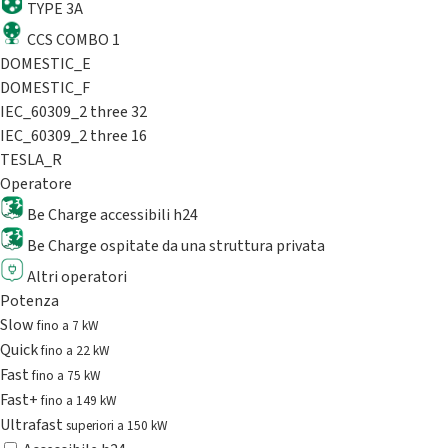
TYPE 3A
CCS COMBO 1
DOMESTIC_E
DOMESTIC_F
IEC_60309_2 three 32
IEC_60309_2 three 16
TESLA_R
Operatore
Be Charge accessibili h24
Be Charge ospitate da una struttura privata
Altri operatori
Potenza
Slow
fino a 7 kW
Quick
fino a 22 kW
Fast
fino a 75 kW
Fast+
fino a 149 kW
Ultrafast
superiori a 150 kW