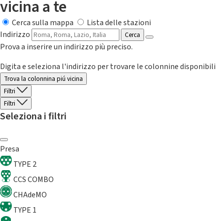
vicina a te
Cerca sulla mappa
Lista delle stazioni
Indirizzo
Cerca
Prova a inserire un indirizzo più preciso.
Digita e seleziona l'indirizzo per trovare le colonnine disponibili
Trova la colonnina piú vicina
Filtri
Filtri
Seleziona i filtri
Presa
TYPE 2
CCS COMBO
CHAdeMO
TYPE 1