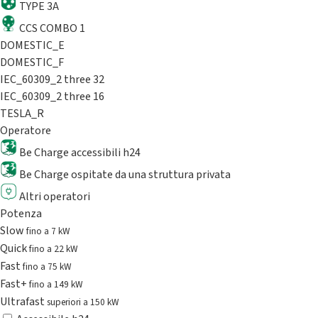
TYPE 3A
CCS COMBO 1
DOMESTIC_E
DOMESTIC_F
IEC_60309_2 three 32
IEC_60309_2 three 16
TESLA_R
Operatore
Be Charge accessibili h24
Be Charge ospitate da una struttura privata
Altri operatori
Potenza
Slow
fino a 7 kW
Quick
fino a 22 kW
Fast
fino a 75 kW
Fast+
fino a 149 kW
Ultrafast
superiori a 150 kW