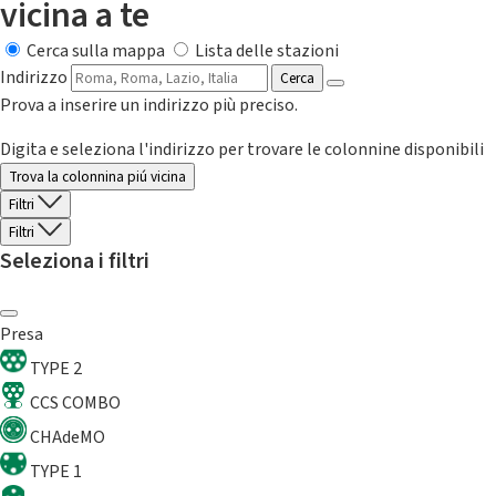
vicina a te
Cerca sulla mappa
Lista delle stazioni
Indirizzo
Cerca
Prova a inserire un indirizzo più preciso.
Digita e seleziona l'indirizzo per trovare le colonnine disponibili
Trova la colonnina piú vicina
Filtri
Filtri
Seleziona i filtri
Presa
TYPE 2
CCS COMBO
CHAdeMO
TYPE 1