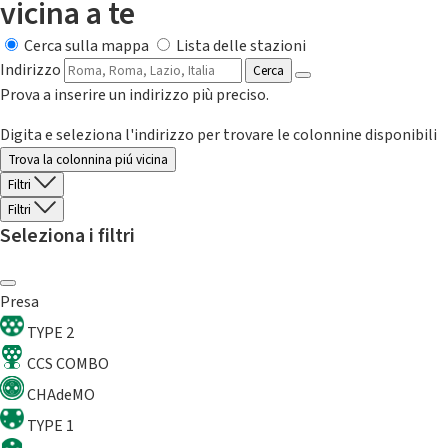
vicina a te
Cerca sulla mappa
Lista delle stazioni
Indirizzo
Cerca
Prova a inserire un indirizzo più preciso.
Digita e seleziona l'indirizzo per trovare le colonnine disponibili
Trova la colonnina piú vicina
Filtri
Filtri
Seleziona i filtri
Presa
TYPE 2
CCS COMBO
CHAdeMO
TYPE 1