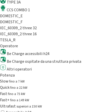
TYPE 3A
CCS COMBO 1
DOMESTIC_E
DOMESTIC_F
IEC_60309_2 three 32
IEC_60309_2 three 16
TESLA_R
Operatore
Be Charge accessibili h24
Be Charge ospitate da una struttura privata
Altri operatori
Potenza
Slow
fino a 7 kW
Quick
fino a 22 kW
Fast
fino a 75 kW
Fast+
fino a 149 kW
Ultrafast
superiori a 150 kW