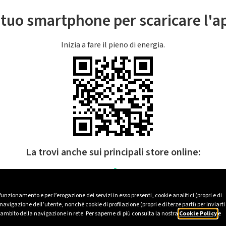
l tuo smartphone per scaricare l'
Inizia a fare il pieno di energia.
La trovi anche sui principali store online:
 funzionamento e per l’erogazione dei servizi in esso presenti, cookie analitici (propri e di
avigazione dell’utente, nonché cookie di profilazione (propri e di terze parti) per inviarti
’ambito della navigazione in rete. Per saperne di più consulta la nostra
Cookie Policy
e