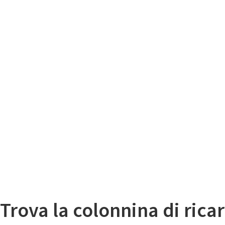
Il
Mappa colonnine di ricarica auto elettriche
Trova la colonnina di ricar