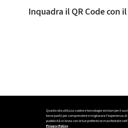
Inquadra il QR Code con i
Questo sito utilizza cookie e tecnologie similari per il suo
terze parti) per comprendere e migliorare l’esperienza di n
pubblicità in linea con le tue preferenze manifestate nell
Privacy Policy
.