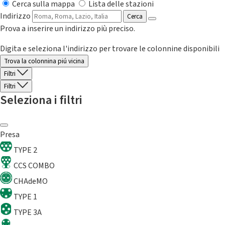
Cerca sulla mappa
Lista delle stazioni
Indirizzo
Cerca
Prova a inserire un indirizzo più preciso.
Digita e seleziona l'indirizzo per trovare le colonnine disponibili
Trova la colonnina piú vicina
Filtri
Filtri
Seleziona i filtri
Presa
TYPE 2
CCS COMBO
CHAdeMO
TYPE 1
TYPE 3A