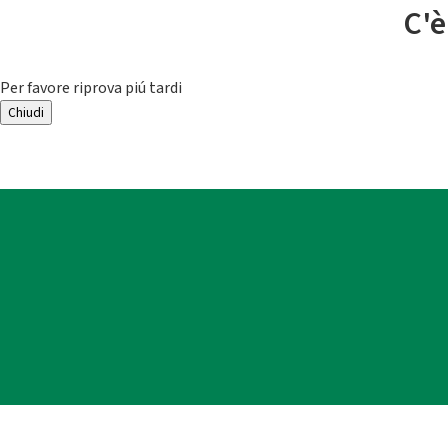
C'è
Per favore riprova piú tardi
Chiudi