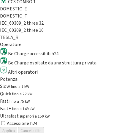
CCS COMBO 1
DOMESTIC_E
DOMESTIC_F
IEC_60309_2 three 32
IEC_60309_2 three 16
TESLA_R
Operatore
Be Charge accessibili h24
Be Charge ospitate da una struttura privata
Altri operatori
Potenza
Slow
fino a 7 kW
Quick
fino a 22 kW
Fast
fino a 75 kW
Fast+
fino a 149 kW
Ultrafast
superiori a 150 kW
Accessibile h24
Applica
Cancella filtri