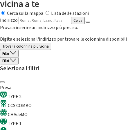
vicina a te
Cerca sulla mappa
Lista delle stazioni
Indirizzo
Cerca
Prova a inserire un indirizzo più preciso.
Digita e seleziona l'indirizzo per trovare le colonnine disponibili
Trova la colonnina piú vicina
Filtri
Filtri
Seleziona i filtri
Presa
TYPE 2
CCS COMBO
CHAdeMO
TYPE 1