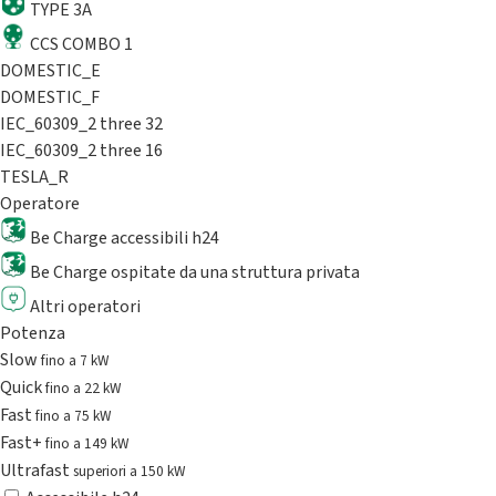
TYPE 3A
CCS COMBO 1
DOMESTIC_E
DOMESTIC_F
IEC_60309_2 three 32
IEC_60309_2 three 16
TESLA_R
Operatore
Be Charge accessibili h24
Be Charge ospitate da una struttura privata
Altri operatori
Potenza
Slow
fino a 7 kW
Quick
fino a 22 kW
Fast
fino a 75 kW
Fast+
fino a 149 kW
Ultrafast
superiori a 150 kW