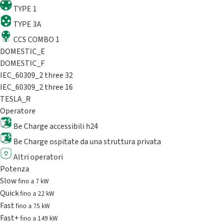
TYPE 1
TYPE 3A
CCS COMBO 1
DOMESTIC_E
DOMESTIC_F
IEC_60309_2 three 32
IEC_60309_2 three 16
TESLA_R
Operatore
Be Charge accessibili h24
Be Charge ospitate da una struttura privata
Altri operatori
Potenza
Slow
fino a 7 kW
Quick
fino a 22 kW
Fast
fino a 75 kW
Fast+
fino a 149 kW