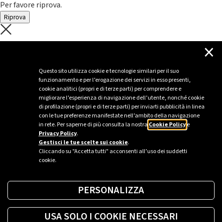
Per favore riprova.
Riprova
C'è un problema con il recupero dei
×
dati.
Questo sito utilizza cookie e tecnologie similari per il suo
funzionamento e per l’erogazione dei servizi in esso presenti,
Per favore riprova piú tardi
cookie analitici (propri e di terze parti) per comprendere e
migliorare l’esperienza di navigazione dell’utente, nonché cookie
Chiudi
di profilazione (propri e di terze parti) per inviarti pubblicità in linea
con le tue preferenze manifestate nell’ambito della navigazione
in rete. Per saperne di più consulta la nostra
Cookie Policy
e
Privacy Policy
.
Sei un’azienda o una PA?
Gestisci le tue scelte sui cookie
.
Cliccando su "Accetta tutti" acconsenti all’uso dei suddetti
cookie.
Trova la soluzione più giusta per te.
PERSONALIZZA
Richiedi una colonnina
USA SOLO I COOKIE NECESSARI