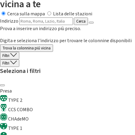
vicina a te
Cerca sulla mappa
Lista delle stazioni
Indirizzo
Cerca
Prova a inserire un indirizzo più preciso.
Digita e seleziona l'indirizzo per trovare le colonnine disponibili
Trova la colonnina piú vicina
Filtri
Filtri
Seleziona i filtri
Presa
TYPE 2
CCS COMBO
CHAdeMO
TYPE 1