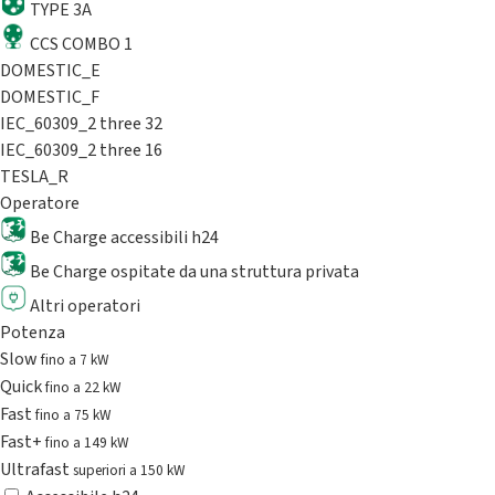
TYPE 3A
CCS COMBO 1
DOMESTIC_E
DOMESTIC_F
IEC_60309_2 three 32
IEC_60309_2 three 16
TESLA_R
Operatore
Be Charge accessibili h24
Be Charge ospitate da una struttura privata
Altri operatori
Potenza
Slow
fino a 7 kW
Quick
fino a 22 kW
Fast
fino a 75 kW
Fast+
fino a 149 kW
Ultrafast
superiori a 150 kW