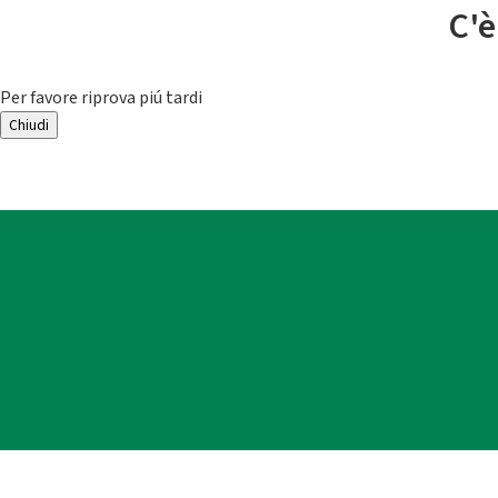
C'è
Per favore riprova piú tardi
Chiudi