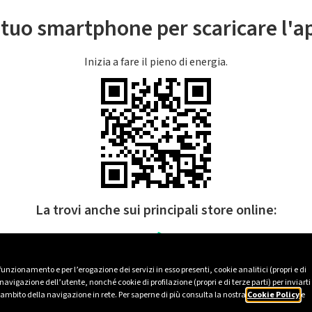
l tuo smartphone per scaricare l'
Inizia a fare il pieno di energia.
La trovi anche sui principali store online:
 funzionamento e per l’erogazione dei servizi in esso presenti, cookie analitici (propri e di
avigazione dell’utente, nonché cookie di profilazione (propri e di terze parti) per inviarti
’ambito della navigazione in rete. Per saperne di più consulta la nostra
Cookie Policy
e