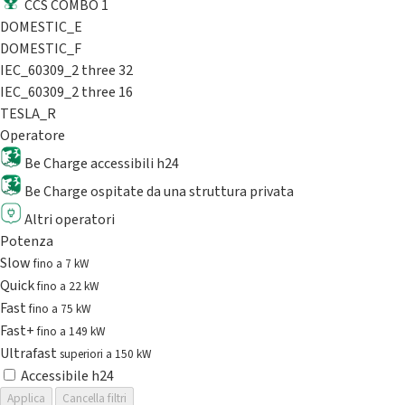
CCS COMBO 1
DOMESTIC_E
DOMESTIC_F
IEC_60309_2 three 32
IEC_60309_2 three 16
TESLA_R
Operatore
Be Charge accessibili h24
Be Charge ospitate da una struttura privata
Altri operatori
Potenza
Slow
fino a 7 kW
Quick
fino a 22 kW
Fast
fino a 75 kW
Fast+
fino a 149 kW
Ultrafast
superiori a 150 kW
Accessibile h24
Applica
Cancella filtri