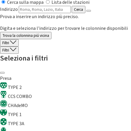
Cerca sulla mappa
Lista delle stazioni
Indirizzo
Cerca
Prova a inserire un indirizzo più preciso.
Digita e seleziona l'indirizzo per trovare le colonnine disponibili
Trova la colonnina piú vicina
Filtri
Filtri
Seleziona i filtri
Presa
TYPE 2
CCS COMBO
CHAdeMO
TYPE 1
TYPE 3A