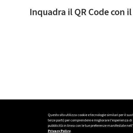
Inquadra il QR Code con i
Questo sito utilizza cookie e tecnologie similari per il suo
terze parti) per comprendere e migliorare l’esperienza di n
pubblicità in linea con le tue preferenze manifestate nell
Privacy Policy
.