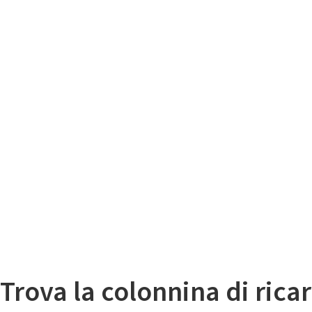
Il
Mappa colonnine di ricarica auto elettriche
Trova la colonnina di ricar